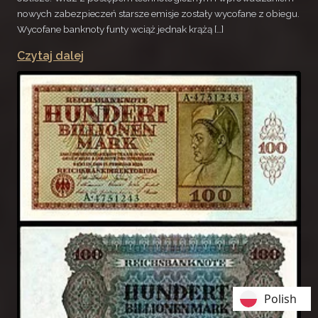
nowych zabezpieczeń starsze emisje zostały wycofane z obiegu.
Wycofane banknoty funty wciąż jednak krążą […]
Czytaj dalej
Polish
Polish