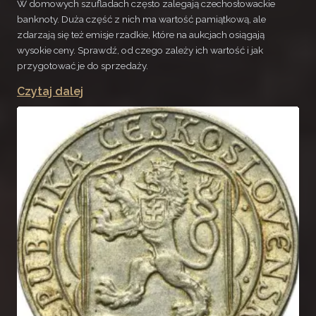
W domowych szufladach często zalegają czechosłowackie
banknoty. Duża część z nich ma wartość pamiątkową, ale
zdarzają się też emisje rzadkie, które na aukcjach osiągają
wysokie ceny. Sprawdź, od czego zależy ich wartość i jak
przygotować je do sprzedaży.
Czytaj dalej