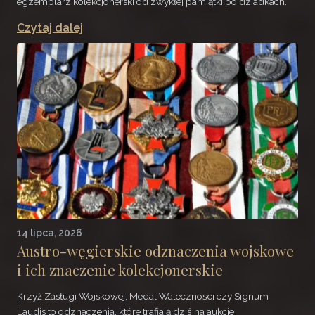
egzemplarz kolekcjonerski od zwykłej pamiątki po dziadkach.
Czytaj dalej
14 lipca, 2026
Austro-węgierskie odznaczenia wojskowe
i ich znaczenie kolekcjonerskie
Krzyż Zasługi Wojskowej, Medal Waleczności czy Signum
Laudis to odznaczenia, które trafiają dziś na aukcje