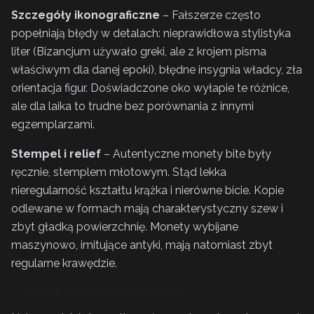
Szczegóły ikonograficzne
– Fałszerze często
popełniają błędy w detalach: nieprawidłowa stylistyka
liter (Bizancjum używało greki, ale z krojem pisma
właściwym dla danej epoki), błędne insygnia władcy, zła
orientacja figur. Doświadczone oko wyłapie te różnice,
ale dla laika to trudne bez porównania z innymi
egzemplarzami.
Stempel i relief
– Autentyczne monety bite były
ręcznie, stemplem młotowym. Stąd lekka
nieregularność kształtu krążka i nierówne bicie. Kopie
odlewane w formach mają charakterystyczny szew i
zbyt gładką powierzchnię. Monety wybijane
maszynowo, imitujące antyki, mają natomiast zbyt
regularne krawędzie.
Co zrobić, gdy masz wątpliwości?