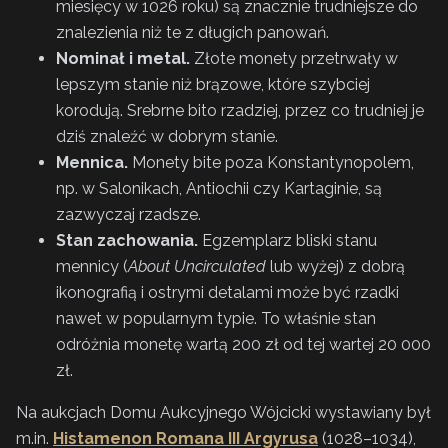
miesięcy w 1026 roku) są znacznie trudniejsze do
znalezienia niż te z długich panowań.
Nominał i metal.
Złote monety przetrwały w
lepszym stanie niż brązowe, które szybciej
korodują. Srebrne bito rzadziej, przez co trudniej je
dziś znaleźć w dobrym stanie.
Mennica.
Monety bite poza Konstantynopolem,
np. w Salonikach, Antiochii czy Kartaginie, są
zazwyczaj rzadsze.
Stan zachowania.
Egzemplarz bliski stanu
mennicy (
About Uncirculated
lub wyżej) z dobrą
ikonografią i ostrymi detalami może być rzadki
nawet w popularnym typie. To właśnie stan
odróżnia monetę wartą 200 zł od tej wartej 20 000
zł.
Na aukcjach Domu Aukcyjnego Wójcicki wystawiany był
m.in.
Histamenon Romana III Argyrusa
(1028–1034),