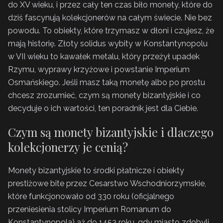
do XV wieku, i przez cały ten czas biło monety, które do
dziś fascynują kolekcjonerów na całym świecie. Nie bez
powodu. To obiekty, które trzymasz w dłoni i czujesz, że
mają historię. Złoty solidus wybity w Konstantynopolu
w VII wieku to kawałek metalu, który przeżył upadek
Rzymu, wyprawy krzyżowe i powstanie Imperium
Osmańskiego. Jeśli masz taką monetę albo po prostu
chcesz zrozumieć, czym są monety bizantyjskie i co
decyduje o ich wartości, ten poradnik jest dla Ciebie.
Czym są monety bizantyjskie i dlaczego
kolekcjonerzy je cenią?
Monety bizantyjskie to środki płatnicze i obiekty
prestiżowe bite przez Cesarstwo Wschodniorzymskie,
które funkcjonowało od 330 roku (oficjalnego
przeniesienia stolicy Imperium Romanum do
Konstantynopola) aż do 1453 roku, gdy miasto zdobyli