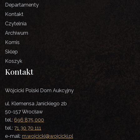
Departamenty
Kontakt
Czytelnia
Archiwum
Komis
Sklep
Koszyk
Kontakt
Wójcicki Polski Dom Aukcyjny
ul. Klemensa Janickiego 2b
50-157 Wrocław
tel.:
696 875 000
tel.:
71 30 70 111
e-mail:
m.wojcicki@wojcicki.pl