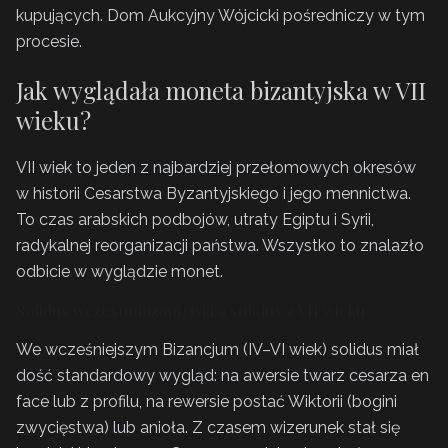
kupujących. Dom Aukcyjny Wójcicki pośredniczy w tym
procesie.
Jak wyglądała moneta bizantyjska w VII
wieku?
VII wiek to jeden z najbardziej przełomowych okresów
w historii Cesarstwa Byzantyjskiego i jego mennictwa.
To czas arabskich podbojów, utraty Egiptu i Syrii,
radykalnej reorganizacji państwa. Wszystko to znalazło
odbicie w wyglądzie monet.
Solidus wczesnobizantyjski a solidus z VII wieku
We wcześniejszym Bizancjum (IV–VI wiek) solidus miał
dość standardowy wygląd: na awersie twarz cesarza en
face lub z profilu, na rewersie postać Wiktorii (bogini
zwycięstwa) lub anioła. Z czasem wizerunek stał się