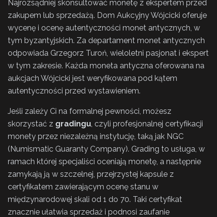
Najrozsądniej skonsultować monetę z ekspertem przed
zakupem lub sprzedażą. Dom Aukcyjny Wójcicki oferuje
wycenę i ocenę autentyczności monet antycznych, w
tym byzantyjskich. Za departament monet antycznych
odpowiada Grzegorz Turoń, wieloletni pasjonat i ekspert
w tym zakresie. Każda moneta antyczna oferowana na
aukcjach Wójcicki jest weryfikowana pod kątem
autentyczności przed wystawieniem.
Jeśli zależy Ci na formalnej pewności, możesz
skorzystać z
gradingu
, czyli profesjonalnej certyfikacji
monety przez niezależną instytucję, taką jak NGC
(Numismatic Guaranty Company). Grading to usługa, w
ramach której specjaliści oceniają monetę, a następnie
zamykają ją w szczelnej, przejrzystej kapsule z
certyfikatem zawierającym ocenę stanu w
międzynarodowej skali od 1 do 70. Taki certyfikat
znacznie ułatwia sprzedaż i podnosi zaufanie