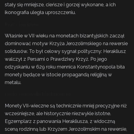
stały się mniejsze, cieńsze i gorzej wykonane, a ich
ikonografia uległa uproszczeniu.
Krzyż i świętość
Właśnie w VII wieku na monetach bizantyjskich zaczął
dominować motyw Krzyża Jerozolimskiego na rewersie
solidusów. To był celowy sygnał polityczny: Herakliusz
walczył z Persami o Prawdziwy Krzyż. Po jego
odzyskaniu w 629 roku mennica Konstantynopola biła
monety będące w istocie propagandą religijną w
metalu.
Co to znaczy dla kolekcjonera?
Monety VII-wieczne są technicznie mniej precyzyjne niż
wcześniejsze, ale historycznie niezwykle istotne.
Egzemplarz z panowania Herakliusza, z widoczną
sceną rodzinną lub Krzyżem Jerozolimskim na rewersie,