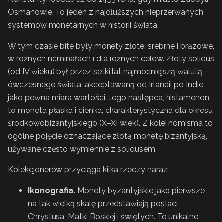
Osmanowie. To jeden z najdłuższych nieprzerwanych
systemów monetarnych w historii świata.
W tym czasie bite były monety złote, srebrne i brązowe,
w różnych nominałach i dla różnych celów. Złoty solidus
(od IV wieku) był przez setki lat najmocniejszą walutą
ówczesnego świata, akceptowaną od Irlandii po Indie
jako pewna miara wartości. Jego następca, histamenon,
to moneta płaska i cienka, charakterystyczna dla okresu
środkowobizantyjskiego (X–XI wiek). Z kolei nomisma to
ogólne pojęcie oznaczające złotą monetę bizantyjską,
używane często wymiennie z solidusem.
Kolekcjonerów przyciąga kilka rzeczy naraz:
Ikonografia.
Monety byzantyjskie jako pierwsze
na tak wielką skalę przedstawiają postaci
Chrystusa, Matki Boskiej i świętych. To unikalne