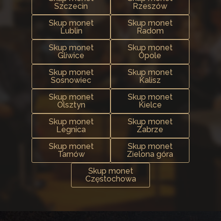
Szczecin
Rzeszów
Skup monet
Skup monet
Lublin
Radom
Skup monet
Skup monet
Gliwice
Opole
Skup monet
Skup monet
Sosnowiec
Kalisz
Skup monet
Skup monet
Olsztyn
Kielce
Skup monet
Skup monet
Legnica
Zabrze
Skup monet
Skup monet
Tarnów
Zielona góra
Skup monet
Częstochowa