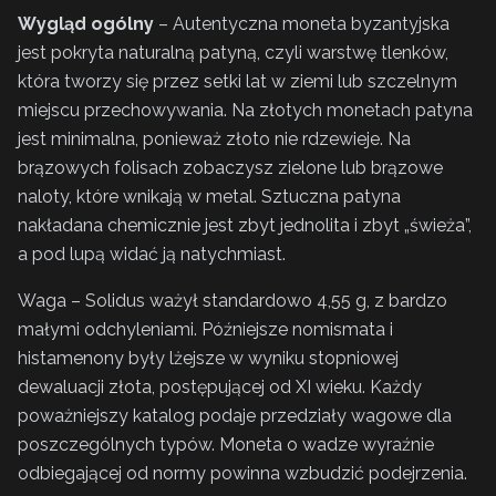
Wygląd ogólny
– Autentyczna moneta byzantyjska
jest pokryta naturalną patyną, czyli warstwę tlenków,
która tworzy się przez setki lat w ziemi lub szczelnym
miejscu przechowywania. Na złotych monetach patyna
jest minimalna, ponieważ złoto nie rdzewieje. Na
brązowych folisach zobaczysz zielone lub brązowe
naloty, które wnikają w metal. Sztuczna patyna
nakładana chemicznie jest zbyt jednolita i zbyt „świeża”,
a pod lupą widać ją natychmiast.
Waga – Solidus ważył standardowo 4,55 g, z bardzo
małymi odchyleniami. Późniejsze nomismata i
histamenony były lżejsze w wyniku stopniowej
dewaluacji złota, postępującej od XI wieku. Każdy
poważniejszy katalog podaje przedziały wagowe dla
poszczególnych typów. Moneta o wadze wyraźnie
odbiegającej od normy powinna wzbudzić podejrzenia.