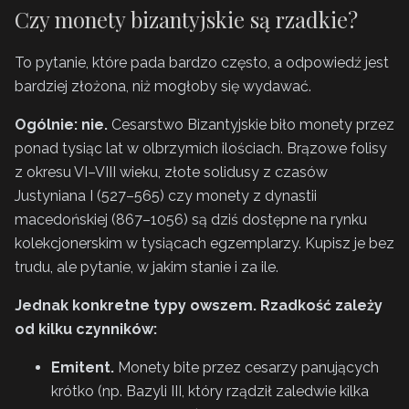
Czy monety bizantyjskie są rzadkie?
To pytanie, które pada bardzo często, a odpowiedź jest
bardziej złożona, niż mogłoby się wydawać.
Ogólnie: nie.
Cesarstwo Bizantyjskie biło monety przez
ponad tysiąc lat w olbrzymich ilościach. Brązowe folisy
z okresu VI–VIII wieku, złote solidusy z czasów
Justyniana I (527–565) czy monety z dynastii
macedońskiej (867–1056) są dziś dostępne na rynku
kolekcjonerskim w tysiącach egzemplarzy. Kupisz je bez
trudu, ale pytanie, w jakim stanie i za ile.
Jednak konkretne typy owszem. Rzadkość zależy
od kilku czynników:
Emitent.
Monety bite przez cesarzy panujących
krótko (np. Bazyli III, który rządził zaledwie kilka