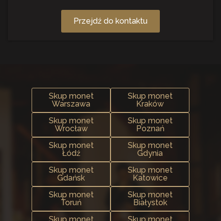
Przejdź do kontaktu
Skup monet
Skup monet
Warszawa
Kraków
Skup monet
Skup monet
Wrocław
Poznań
Skup monet
Skup monet
Łódź
Gdynia
Skup monet
Skup monet
Gdańsk
Katowice
Skup monet
Skup monet
Toruń
Białystok
Skup monet
Skup monet