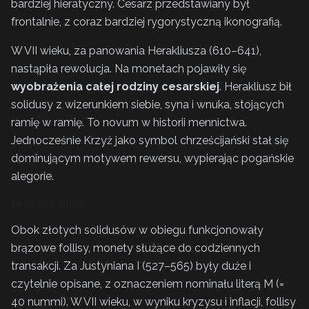
bardziej hieratyczny. Cesarz przedstawiany był
frontalnie, z coraz bardziej rygorystyczną ikonografią.
W VII wieku, za panowania Herakliusza (610–641),
nastąpiła rewolucja. Na monetach pojawiły się
wyobrażenia całej rodziny cesarskiej
. Herakliusz bił
solidusy z wizerunkiem siebie, syna i wnuka, stojących
ramię w ramię. To novum w historii mennictwa.
Jednocześnie Krzyż jako symbol chrześcijański stał się
dominującym motywem rewersu, wypierając pogańskie
alegorie.
Brązowy follis
Obok złotych solidusów w obiegu funkcjonowały
brązowe follisy, monety służące do codziennych
transakcji. Za Justyniana I (527–565) były duże i
czytelnie opisane, z oznaczeniem nominału literą M (=
40 nummi). W VII wieku, w wyniku kryzysu i inflacji, follisy