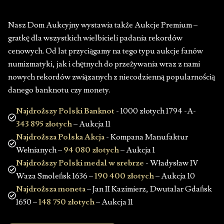
Nasz Dom Aukcyjny wystawia także Aukcje Premium –
gratkę dla wszystkich wielbicieli padania rekordów
cenowych. Od lat przyciągamy na tego typu aukcje fanów
numizmatyki, jak i chętnych do przeżywania wraz z nami
nowych rekordów związanych z niecodzienną popularnością
danego banknotu czy monety.
Najdroższy Polski Banknot
- 1000 złotych 1794 -A-
343 895 złotych
– Aukcja 11
Najdroższa Polska Akcja
- Kompana Manufaktur
Wełnianych –
94 080 złotych
– Aukcja 1
Najdroższy Polski medal w srebrze
- Władysław IV
Waza Smoleńsk 1636 –
190 400 złotych
– Aukcja 10
Najdroższa moneta
– Jan II Kazimierz, Dwutalar Gdańsk
1650 –
148 750 złotych
– Aukcja 11