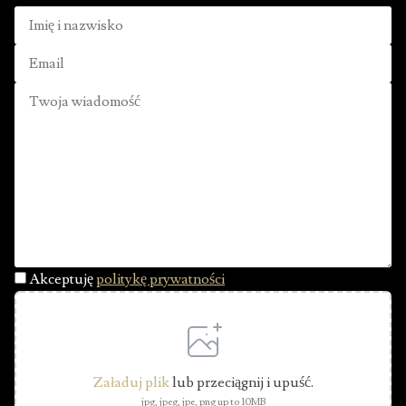
Akceptuję
politykę prywatności
Załaduj plik
lub przeciągnij i upuść.
jpg, jpeg, jpe, png up to 10MB