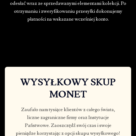
odesłać wraz ze sprzedawanymi elementami kolekcji. Po
otrzymaniu i zweryfikowaniu przesyłki dokonujemy
płatności na wskazane wcześniej konto.
WYSYŁKOWY SKUP
MONET
Zaufało nam tysiące klientów z całego świata,
liczne zagraniczne firmy oraz Instytucje
Państwowe. Zaoszczędź swój czas i swoje
pieniądze korzystając z opcji skupu wysyłkowego!