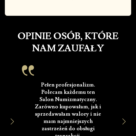
OPINIE OSÓB, KTÓRE
NAM ZAUFAŁY
Pełen profesjonalizm.
Polecam każdemu ten
O
Salon Numizmatyczny.
w
Zarówno kupowałam, jak i
sprzedawałam walory i nie
w
mam najmniejszych
f
zastrzeżeń do obsługi
p
transakcji.