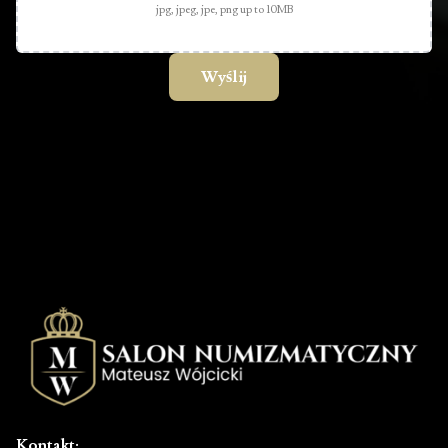
jpg, jpeg, jpe, png up to 10MB
Kontakt: