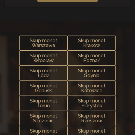
Skup monet
Skup monet
Warszawa
Kraków
Skup monet
Skup monet
Wrocław
Poznań
Skup monet
Skup monet
Łódź
Gdynia
Skup monet
Skup monet
Gdańsk
Katowice
Skup monet
Skup monet
Toruń
Białystok
Skup monet
Skup monet
Szczecin
Rzeszów
Skup monet
Skup monet