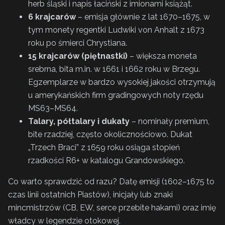
herb śląski i napis łaciński z imionami książąt.
6 krajcarów
– emisja głównie z lat 1670–1675, w
tym monety regentki Ludwiki von Anhalt z 1673
roku po śmierci Chrystiana.
15 krajcarów (piętnastki)
– większa moneta
srebrna, bita m.in. w 1661 i 1662 roku w Brzegu.
Egzemplarze w bardzo wysokiej jakości otrzymują
u amerykańskich firm gradingowych noty rzędu
MS63–MS64.
Talary, półtalary i dukaty
– nominały premium,
bite rzadziej, często okolicznościowo. Dukat
„Trzech Braci” z 1659 roku osiąga stopień
rzadkości R6+ w katalogu Grandowskiego.
Co warto sprawdzić od razu? Datę emisji (1602–1675 to
czas linii ostatnich Piastów), inicjały lub znaki
mincmistrzów (CB, EW, serce przebite hakami) oraz imię
władcy w legendzie otokowej.