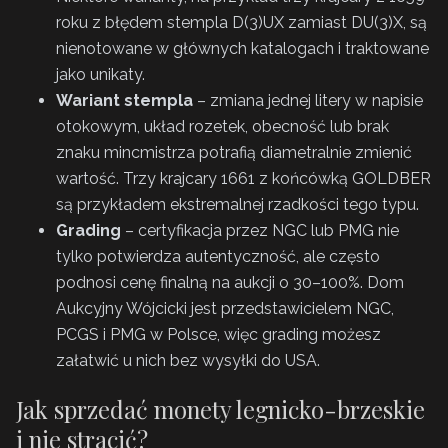
roku z błędem stempla D(3)UX zamiast DU(3)X, są
nienotowane w głównych katalogach i traktowane
jako unikaty.
Wariant stempla
– zmiana jednej litery w napisie
otokowym, układ rozetek, obecność lub brak
znaku mincmistrza potrafią diametralnie zmienić
wartość. Trzy krajcary 1661 z końcówką GOLDBER
są przykładem ekstremalnej rzadkości tego typu.
Grading
– certyfikacja przez NGC lub PMG nie
tylko potwierdza autentyczność, ale często
podnosi cenę finalną na aukcji o 30–100%. Dom
Aukcyjny Wójcicki jest przedstawicielem NGC,
PCGS i PMG w Polsce, więc grading możesz
załatwić u nich bez wysyłki do USA.
Jak sprzedać monety legnicko-brzeskie
i nie stracić?