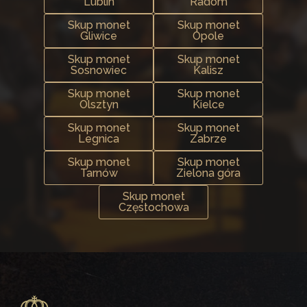
Lublin
Radom
Skup monet
Skup monet
Gliwice
Opole
Skup monet
Skup monet
Sosnowiec
Kalisz
Skup monet
Skup monet
Olsztyn
Kielce
Skup monet
Skup monet
Legnica
Zabrze
Skup monet
Skup monet
Tarnów
Zielona góra
Skup monet
Częstochowa