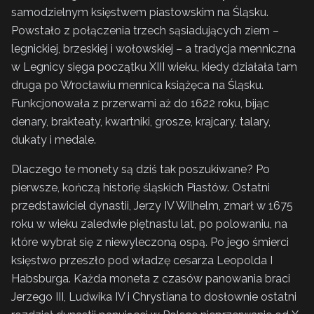
samodzielnym księstwem piastowskim na Śląsku.
Powstało z połączenia trzech sąsiadujących ziem –
legnickiej, brzeskiej i wołowskiej – a tradycja menniczna
w Legnicy sięga początku XIII wieku, kiedy działała tam
druga po Wrocławiu mennica książęca na Śląsku.
Funkcjonowała z przerwami aż do 1622 roku, bijąc
denary, brakteaty, kwartniki, grosze, krajcary, talary,
dukaty i medale.
Dlaczego te monety są dziś tak poszukiwane? Po
pierwsze, kończą historię śląskich Piastów. Ostatni
przedstawiciel dynastii, Jerzy IV Wilhelm, zmarł w 1675
roku w wieku zaledwie piętnastu lat, po polowaniu, na
które wybrał się z niewyleczoną ospą. Po jego śmierci
księstwo przeszło pod władzę cesarza Leopolda I
Habsburga. Każda moneta z czasów panowania braci
Jerzego III, Ludwika IV i Chrystiana to dosłownie ostatni