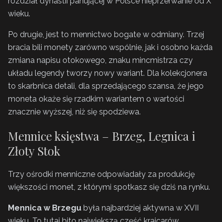
rozdział dynastii panującej w Polsce nieprzerwanie od X
wieku.
Po drugie, jest to mennictwo bogate w odmiany. Trzej
bracia bili monety zarówno wspólnie, jak i osobno każda
zmiana napisu otokowego, znaku mincmistrza czy
układu legendy tworzy nowy wariant. Dla kolekcjonera
to skarbnica detali, dla sprzedającego szansa, że jego
moneta okaże się rzadkim wariantem o wartości
znacznie wyższej, niż się spodziewa.
Mennice księstwa – Brzeg, Legnica i
Złoty Stok
Trzy ośrodki menniczne odpowiadały za produkcję
większości monet, z którymi spotkasz się dziś na rynku.
Mennica w Brzegu
była najbardziej aktywna w XVII
wieku. To tutaj bito największą część krajcarów,