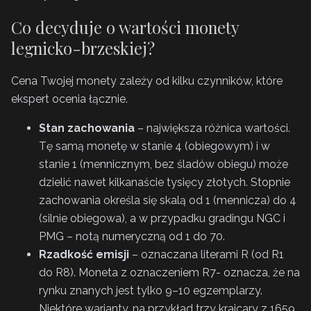
Co decyduje o wartości monety
legnicko-brzeskiej?
Cena Twojej monety zależy od kilku czynników, które
ekspert ocenia łącznie.
Stan zachowania
– największa różnica wartości.
Tę samą monetę w stanie 4 (obiegowym) i w
stanie 1 (mennicznym, bez śladów obiegu) może
dzielić nawet kilkanaście tysięcy złotych. Stopnie
zachowania określa się skalą od 1 (mennicza) do 4
(silnie obiegowa), a w przypadku gradingu NGC i
PMG – notą numeryczną od 1 do 70.
Rzadkość emisji
– oznaczana literami R (od R1
do R8). Moneta z oznaczeniem R7- oznacza, że na
rynku znanych jest tylko 9–10 egzemplarzy.
Niektóre warianty, na przykład trzy krajcary z 1659