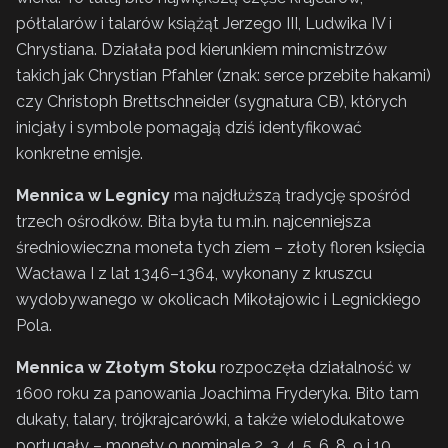
półtalarów i talarów książąt Jerzego III, Ludwika IV i
Chrystiana. Działała pod kierunkiem mincmistrzów
takich jak Chrystian Pfahler (znak: serce przebite hakami)
czy Christoph Brettschneider (sygnatura CB), których
inicjały i symbole pomagają dziś identyfikować
konkretne emisje.
Mennica w Legnicy
ma najdłuższą tradycję spośród
trzech ośrodków. Bita była tu m.in. najcenniejsza
średniowieczna moneta tych ziem – złoty floren księcia
Wacława I z lat 1346–1364, wykonany z kruszcu
wydobywanego w okolicach Mikołajowic i Legnickiego
Pola.
Mennica w Złotym Stoku
rozpoczęła działalność w
1600 roku za panowania Joachima Fryderyka. Bito tam
dukaty, talary, trójkrajcarówki, a także wielodukatowe
portugały – monety o nominale 2, 3, 4, 5, 6, 8, 9 i 10