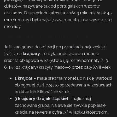
dukatów, nazywane tak od portugalskich wzorów
cruzados. Dziesięciodukatówka z 1609 roku miała aż 45
mm średnicy i była największą monetą, jaka wyszła z tej
mennicy.
Najpopularniejsze nominały i jak je rozpoznać
Jeśli zaglądasz do kolekcji po przodkach, najczęściej
trafisz na
krajcary
. To była podstawowa moneta
srebrna obiegowa w księstwie i jej różne nominały (1, 3,
6, 15 i 24 krajcary) krążyły masowo przez cały XVII wiek.
1 krajcar
– mała srebrna moneta o niskiej wartości
obiegowej, dziś często sprzedawana w zestawach
po kilka lub kilkanaście sztuk.
3 krajcary (trojaki śląskie)
– najliczniej
zachowana grupa. Na awersie zwykle popiersie
księcia, na rewersie cyfra „3” w jabłku królewskim,