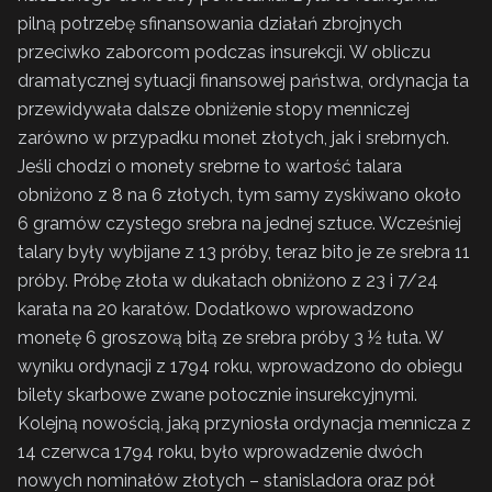
pilną potrzebę sfinansowania działań zbrojnych
przeciwko zaborcom podczas insurekcji. W obliczu
dramatycznej sytuacji finansowej państwa, ordynacja ta
przewidywała dalsze obniżenie stopy menniczej
zarówno w przypadku monet złotych, jak i srebrnych.
Jeśli chodzi o monety srebrne to wartość talara
obniżono z 8 na 6 złotych, tym samy zyskiwano około
6 gramów czystego srebra na jednej sztuce. Wcześniej
talary były wybijane z 13 próby, teraz bito je ze srebra 11
próby. Próbę złota w dukatach obniżono z 23 i 7/24
karata na 20 karatów. Dodatkowo wprowadzono
monetę 6 groszową bitą ze srebra próby 3 ½ łuta. W
wyniku ordynacji z 1794 roku, wprowadzono do obiegu
bilety skarbowe zwane potocznie insurekcyjnymi.
Kolejną nowością, jaką przyniosła ordynacja mennicza z
14 czerwca 1794 roku, było wprowadzenie dwóch
nowych nominałów złotych – stanisladora oraz pół