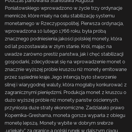
Podczas panowania Stanisława Augusta
Poniatowskiego wprowadzono w życie trzy ordynacje
mennicze, które miały na celu stabilizację systemu
monetarnego w Rzeczypospolitej. Pierwsza ordynacja,
wprowadzona 10 lutego 1766 roku, była próbą
znacznego podniesienia jakości polskiej monety, która
od lat pozostawała w złym stanie. Król, mając na
uwadze zarówno prestiż państwa, jak i chęć stabilizacji
gospodarki, zdecydował się na wprowadzenie monet o
znacznie wyższej próbie kruszcu niż monety emitowane
przez sąsiednie kraje. Jego intencją było stworzenie
silnej i wiarygodnej waluty, która mogłaby konkurować z
zagranicznymi pieniędzmi. Produkcja monet z kruszcu o
dużo wyższej próbie niż monety państw ościennych,
przyniosła duże straty ekonomiczne. Zadziałało prawo
Kopernika-Greshama, moneta gorsza wyparła z obiegu
monetę lepszą. Monety wybite w dobrym srebrze
„uciekały” za granicę a polski rynek w dalszym ciągu