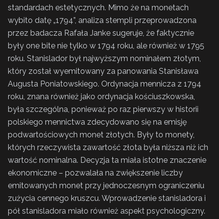
standardach estetycznych. Mimo że na monetach
wybito datę „1794”, analiza stempli przeprowadzona
przez badacza Rafała Janke sugeruje, że faktycznie
były one bite nie tylko w 1794 roku, ale również w 1795
roku. Stanislador był najwyższym nominałem złotym,
który został wyemitowany za panowania Stanisława
Augusta Poniatowskiego. Ordynacja mennicza z 1794
roku, znana również jako ordynacja kościuszkowska,
była szczególna, ponieważ po raz pierwszy w historii
polskiego mennictwa zdecydowano się na emisję
podwartościowych monet złotych. Były to monety,
których rzeczywista zawartość złota była niższa niż ich
wartość nominalna. Decyzja ta miała istotne znaczenie
ekonomiczne – pozwalała na zwiększenie liczby
emitowanych monet przy jednoczesnym ograniczeniu
zużycia cennego kruszcu. Wprowadzenie stanisladora i
pół stanisladora miało również aspekt psychologiczny.