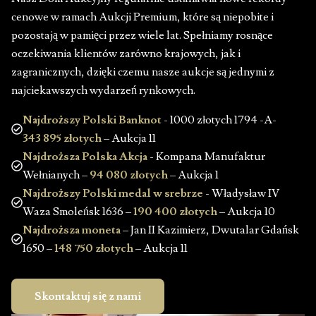
cenowe w ramach Aukcji Premium, które są niepobite i
pozostają w pamięci przez wiele lat. Spełniamy rosnące
oczekiwania klientów zarówno krajowych, jak i
zagranicznych, dzięki czemu nasze aukcje są jednymi z
najciekawszych wydarzeń rynkowych.
Najdroższy Polski Banknot
- 1000 złotych 1794 -A-
343 895 złotych
– Aukcja 11
Najdroższa Polska Akcja
- Kompana Manufaktur
Wełnianych –
94 080 złotych
– Aukcja 1
Najdroższy Polski medal w srebrze
- Władysław IV
Waza Smoleńsk 1636 –
190 400 złotych
– Aukcja 10
Najdroższa moneta
– Jan II Kazimierz, Dwutalar Gdańsk
1650 –
148 750 złotych
– Aukcja 11
Skontaktuj się z nami