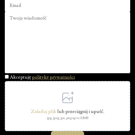
Akceptuję
politykę prywatności
Załaduj plik
lub przeciągnij i upuść.
jpg, jpeg, jpe, png up to 10MB