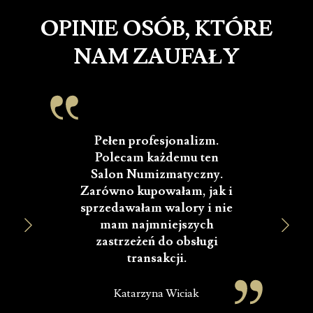
OPINIE OSÓB, KTÓRE
NAM ZAUFAŁY
Pełen profesjonalizm.
Polecam każdemu ten
O
Salon Numizmatyczny.
w
Zarówno kupowałam, jak i
sprzedawałam walory i nie
w
mam najmniejszych
f
zastrzeżeń do obsługi
p
transakcji.
Katarzyna Wiciak