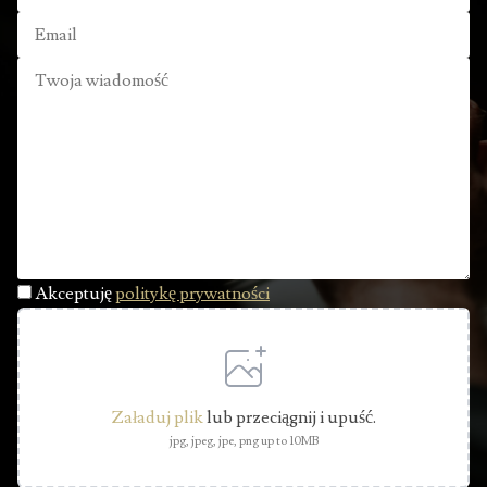
Akceptuję
politykę prywatności
Załaduj plik
lub przeciągnij i upuść.
jpg, jpeg, jpe, png up to 10MB