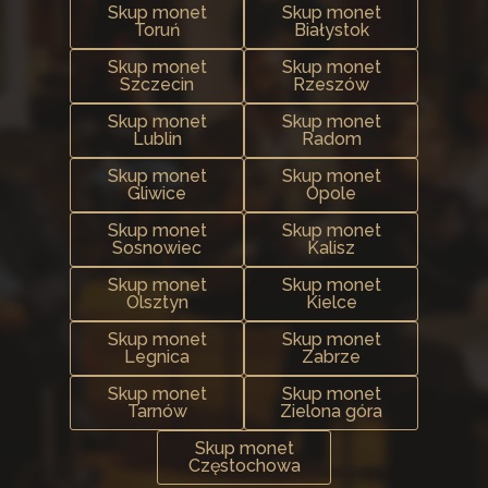
Skup monet
Skup monet
Toruń
Białystok
Skup monet
Skup monet
Szczecin
Rzeszów
Skup monet
Skup monet
Lublin
Radom
Skup monet
Skup monet
Gliwice
Opole
Skup monet
Skup monet
Sosnowiec
Kalisz
Skup monet
Skup monet
Olsztyn
Kielce
Skup monet
Skup monet
Legnica
Zabrze
Skup monet
Skup monet
Tarnów
Zielona góra
Skup monet
Częstochowa