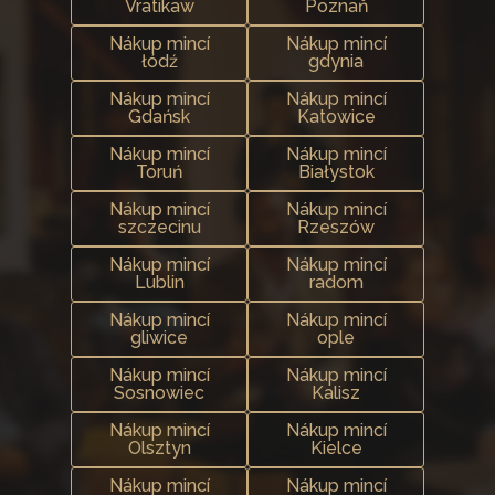
Vratikaw
Poznaň
Nákup mincí
Nákup mincí
łódź
gdynia
Nákup mincí
Nákup mincí
Gdańsk
Katowice
Nákup mincí
Nákup mincí
Toruń
Białystok
Nákup mincí
Nákup mincí
szczecinu
Rzeszów
Nákup mincí
Nákup mincí
Lublin
radom
Nákup mincí
Nákup mincí
gliwice
ople
Nákup mincí
Nákup mincí
Sosnowiec
Kalisz
Nákup mincí
Nákup mincí
Olsztyn
Kielce
Nákup mincí
Nákup mincí