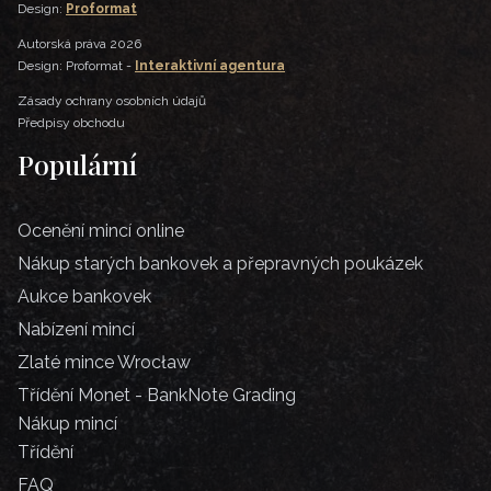
Design:
Proformat
Autorská práva 2026
Design: Proformat -
Interaktivní agentura
Zásady ochrany osobních údajů
Předpisy obchodu
Populární
Ocenění mincí online
Nákup starých bankovek a přepravných poukázek
Aukce bankovek
Nabízení mincí
Zlaté mince Wrocław
Třídění Monet - BankNote Grading
Nákup mincí
Třídění
FAQ