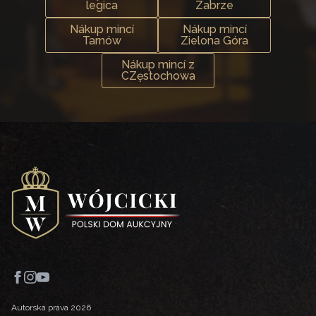
legica
Zabrze
Nákup mincí
Nákup mincí
Tarnów
Zielona Góra
Nákup mincí z
CZęstochowa
Autorská práva 2026