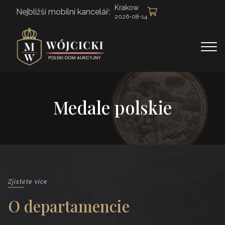
Krakow
Nejbližší mobilní kancelář:
2026-08-14
Medale polskie
Zjistěte více
O departamencie