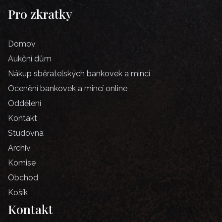
Pro zkratky
Domov
Aukční dům
Nákup sběratelských bankovek a mincí
Ocenění bankovek a mincí online
Oddělení
Kontakt
Studovna
Archiv
Komise
Obchod
Košík
Kontakt