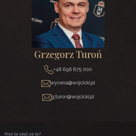
Grzegorz Turoń
+48 696 875 000
wycena@wojcicki.pl
g.turon@wojcicki.pl
Proč to stojí za to?