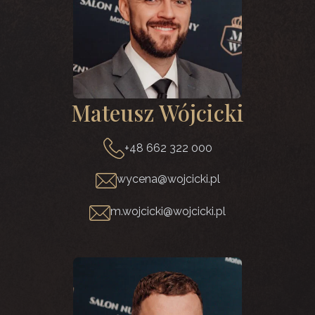
Mateusz Wójcicki
+48 662 322 000
wycena@wojcicki.pl
m.wojcicki@wojcicki.pl