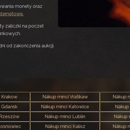
owania monety oraz
nternetowe.
y zaliczki na poczet
unkowych.
i od zakończenia aukcji.
í Krakow
Nákup mincí Vratikaw
Nákup m
í Gdańsk
Nákup mincí Katowice
Nákup 
 Rzeszów
Nákup mincí Lublin
Nákup 
Sosnowiec
Nákup mincí Kalisz
Nákup m