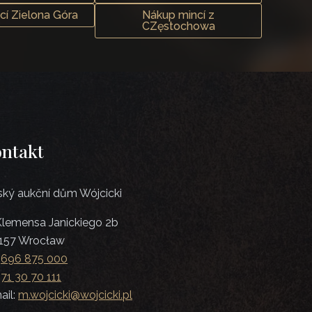
cí Zielona Góra
Nákup mincí z
CZęstochowa
ntakt
ský aukční dům Wójcicki
 Klemensa Janickiego 2b
157 Wrocław
:
696 875 000
:
71 30 70 111
ail:
m.wojcicki@wojcicki.pl