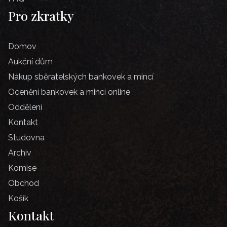
Pro zkratky
Domov
Aukční dům
Nákup sběratelských bankovek a mincí
Ocenění bankovek a mincí online
Oddělení
Kontakt
Studovna
Archiv
Komise
Obchod
Košík
Kontakt