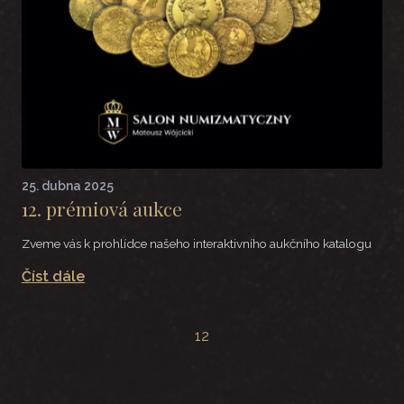
25. dubna 2025
12. prémiová aukce
Zveme vás k prohlídce našeho interaktivního aukčního katalogu
Číst dále
1
2