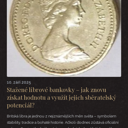
10. září 2025
Stažené librové bankovky – jak znovu
získat hodnotu a využít jejich sběratelský
potenciál?
Britská libra je jednou z nejznámějších měn světa – symbolem
stability, tradice a bohaté historie. Ačkoli dodnes zůstává oficiální