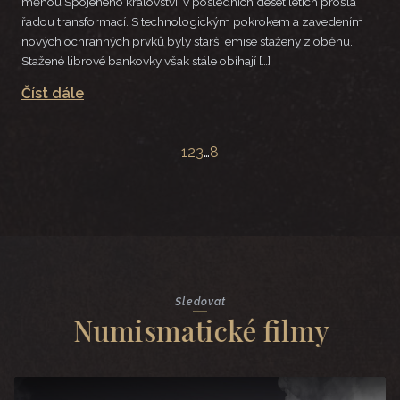
měnou Spojeného království, v posledních desetiletích prošla
řadou transformací. S technologickým pokrokem a zavedením
nových ochranných prvků byly starší emise staženy z oběhu.
Stažené librové bankovky však stále obíhají […]
Číst dále
1
2
3
…
8
Sledovat
Numismatické filmy