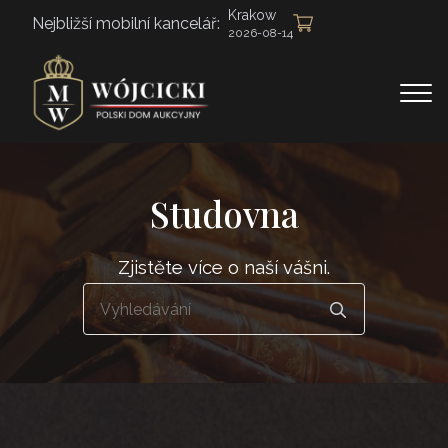
Krakow
Nejbližší mobilní kancelář:
2026-08-14
Studovna
Zjistěte více o naší vášni.
Hledat: