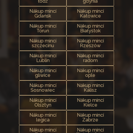
łódź
gdynia
Nákup mincí
Nákup mincí
Gdańsk
Katowice
Nákup mincí
Nákup mincí
Toruń
Białystok
Nákup mincí
Nákup mincí
szczecinu
Rzeszów
Nákup mincí
Nákup mincí
Lublin
radom
Nákup mincí
Nákup mincí
gliwice
ople
Nákup mincí
Nákup mincí
Sosnowiec
Kalisz
Nákup mincí
Nákup mincí
Olsztyn
Kielce
Nákup mincí
Nákup mincí
legica
Zabrze
Nákup mincí
Nákup mincí