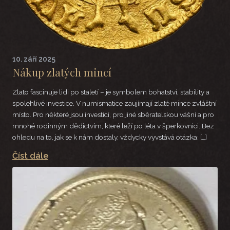
10. září 2025
Nákup zlatých mincí
Zlato fascinuje lidi po staletí – je symbolem bohatství, stability a
spolehlivé investice. V numismatice zaujímají zlaté mince zvláštní
místo. Pro některé jsou investicí, pro jiné sběratelskou vášní a pro
mnohé rodinným dědictvím, které leží po léta v šperkovnici. Bez
ohledu na to, jak se k nám dostaly, vždycky vyvstává otázka: […]
Číst dále