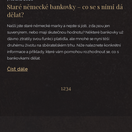
Staré německé bankovky – co se s nimi dá
dělat?
Našli jste staré německé marky a nejste si jisti, zda jsou jen
suvenýrem, nebo mají skutečnou hodnotu? Některé bankovky už
dávno ztratily svou funkci platidla, ale mnohé se nyní těší
druhému životu na sběratelském trhu. Níže naleznete konkrétní
informace a příklady, které vám pomohou rozhodnout se, co s
bankovkami dělat.
Číst dále
1
2
3
4