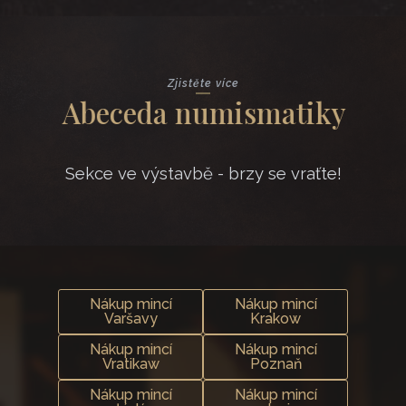
Zjistěte více
Abeceda numismatiky
Sekce ve výstavbě - brzy se vraťte!
Nákup mincí
Nákup mincí
Varšavy
Krakow
Nákup mincí
Nákup mincí
Vratikaw
Poznaň
Nákup mincí
Nákup mincí