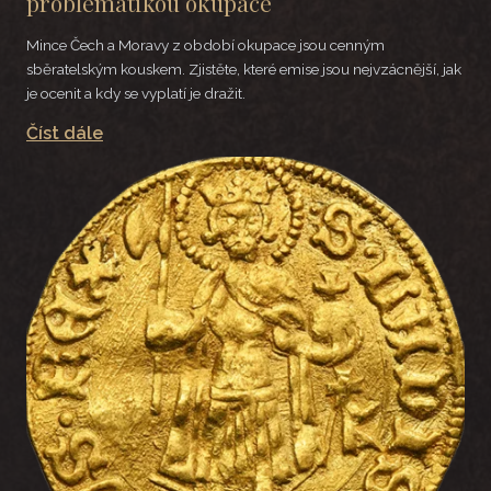
problematikou okupace
Mince Čech a Moravy z období okupace jsou cenným
sběratelským kouskem. Zjistěte, které emise jsou nejvzácnější, jak
je ocenit a kdy se vyplatí je dražit.
Číst dále