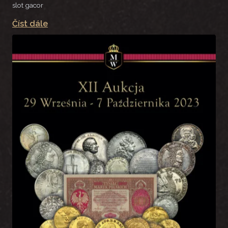
slot gacor
Číst dále