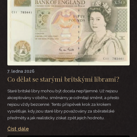
7. ledna 2026
Co dělat se starými britskými librami?
Staré britské libry mohou být docela nepříjemné. Už nejsou
akceptovány v oběhu, směnárny je odmítají směnit, a přesto
nejsou vždy bezcenné. Tento příspěvek krok za krokem
vysvětluje, kdy jsou staré libry považovány za sběratelské
předměty a jak realisticky získat zpět jejich hodnotu.
Číst dále