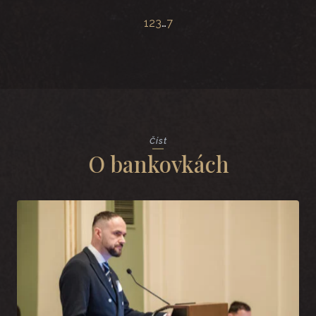
1
2
3
…
7
Číst
O bankovkách