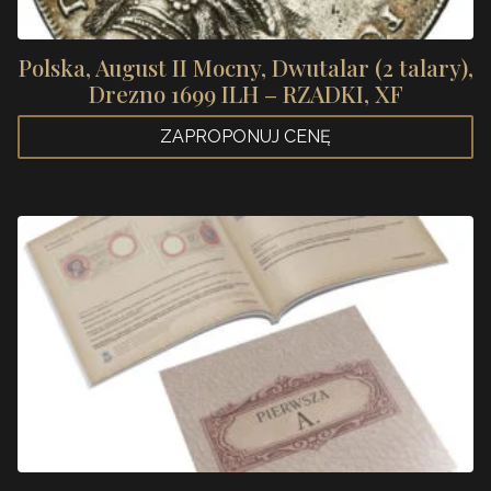
Polska, August II Mocny, Dwutalar (2 talary),
Drezno 1699 ILH – RZADKI, XF
ZAPROPONUJ CENĘ