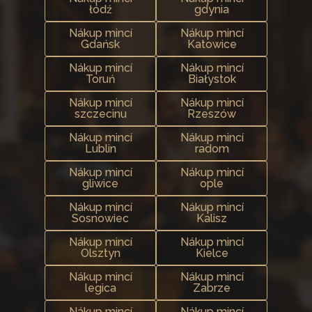
łódź
gdynia
Nákup mincí
Nákup mincí
Gdańsk
Katowice
Nákup mincí
Nákup mincí
Toruń
Białystok
Nákup mincí
Nákup mincí
szczecinu
Rzeszów
Nákup mincí
Nákup mincí
Lublin
radom
Nákup mincí
Nákup mincí
gliwice
ople
Nákup mincí
Nákup mincí
Sosnowiec
Kalisz
Nákup mincí
Nákup mincí
Olsztyn
Kielce
Nákup mincí
Nákup mincí
legica
Zabrze
Nákup mincí
Nákup mincí