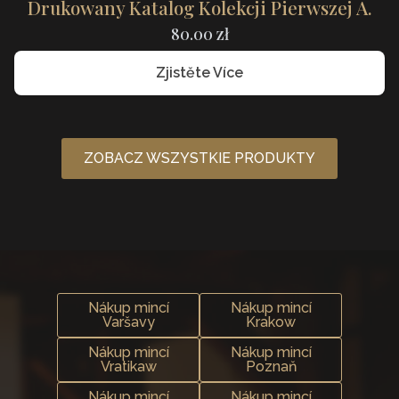
Drukowany Katalog Kolekcji Pierwszej A.
80.00
zł
Zjistěte Více
ZOBACZ WSZYSTKIE PRODUKTY
Nákup mincí
Nákup mincí
Varšavy
Krakow
Nákup mincí
Nákup mincí
Vratikaw
Poznaň
Nákup mincí
Nákup mincí