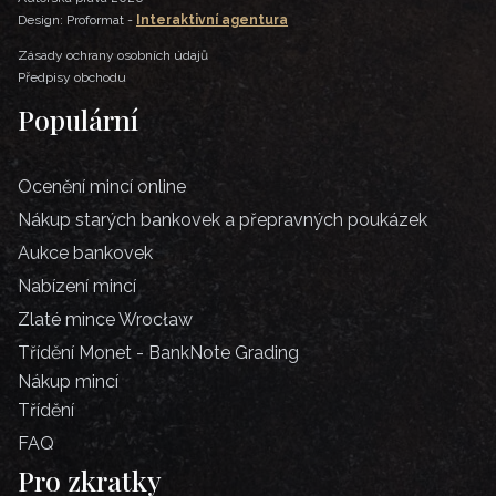
Design: Proformat -
Interaktivní agentura
Zásady ochrany osobních údajů
Předpisy obchodu
Populární
Ocenění mincí online
Nákup starých bankovek a přepravných poukázek
Aukce bankovek
Nabízení mincí
Zlaté mince Wrocław
Třídění Monet - BankNote Grading
Nákup mincí
Třídění
FAQ
Pro zkratky