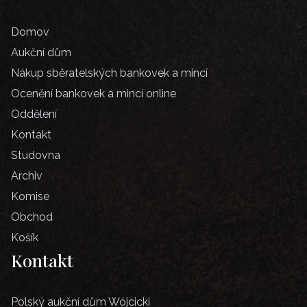
Domov
Aukční dům
Nákup sběratelských bankovek a mincí
Ocenění bankovek a mincí online
Oddělení
Kontakt
Studovna
Archiv
Komise
Obchod
Košík
Kontakt
Polský aukční dům Wójcicki