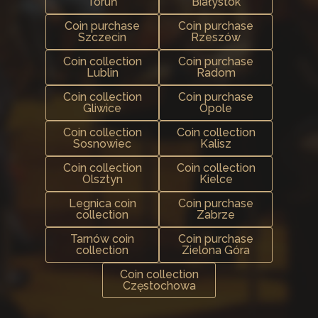
Toruń
Białystok
Coin purchase
Coin purchase
Szczecin
Rzeszów
Coin collection
Coin purchase
Lublin
Radom
Coin collection
Coin purchase
Gliwice
Opole
Coin collection
Coin collection
Sosnowiec
Kalisz
Coin collection
Coin collection
Olsztyn
Kielce
Legnica coin
Coin purchase
collection
Zabrze
Tarnów coin
Coin purchase
collection
Zielona Góra
Coin collection
Częstochowa