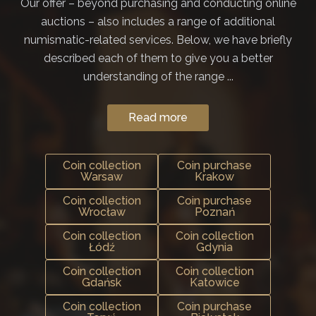
Our offer – beyond purchasing and conducting online
auctions – also includes a range of additional
numismatic-related services. Below, we have briefly
described each of them to give you a better
understanding of the range ...
Read more
Coin collection
Coin purchase
Warsaw
Krakow
Coin collection
Coin purchase
Wrocław
Poznań
Coin collection
Coin collection
Łódź
Gdynia
Coin collection
Coin collection
Gdańsk
Katowice
Coin collection
Coin purchase