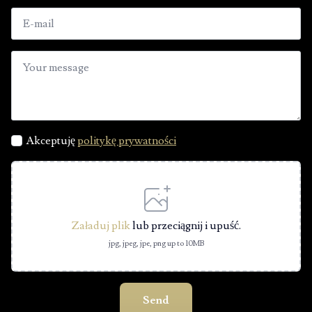
Akceptuję
politykę prywatności
Załaduj plik
lub przeciągnij i upuść.
jpg, jpeg, jpe, png up to 10MB
Send