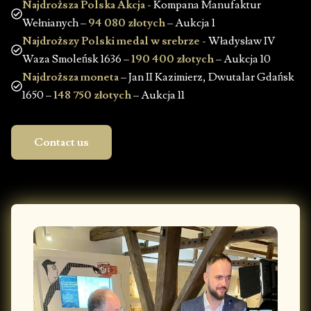
Najdroższa Polska Akcja
- Kompana Manufaktur
Wełnianych –
94 080 złotych
– Aukcja 1
Najdroższy Polski medal w srebrze
- Władysław IV
Waza Smoleńsk 1636 –
190 400 złotych
– Aukcja 10
Najdroższa moneta
– Jan II Kazimierz, Dwutalar Gdańsk
1650 –
148 750 złotych
– Aukcja 11
Contact us