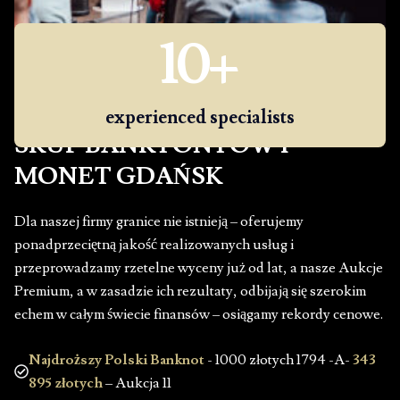
10
+
experienced specialists
SKUP BANKTONTÓW I
MONET GDAŃSK
Dla naszej firmy granice nie istnieją – oferujemy
ponadprzeciętną jakość realizowanych usług i
przeprowadzamy rzetelne wyceny już od lat, a nasze Aukcje
Premium, a w zasadzie ich rezultaty, odbijają się szerokim
echem w całym świecie finansów – osiągamy rekordy cenowe.
Najdroższy Polski Banknot
- 1000 złotych 1794 -A-
343
895 złotych
– Aukcja 11