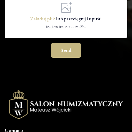
Załaduj plik
lub przeciągnij i upuść.
jpg, jpeg, jpe, png up to 10MB
Send
Contact: