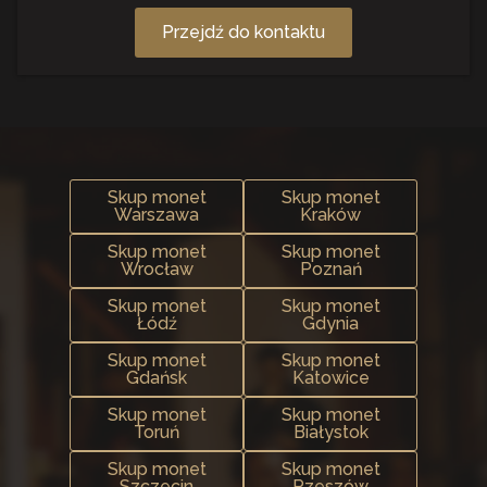
Przejdź do kontaktu
Skup monet
Skup monet
Warszawa
Kraków
Skup monet
Skup monet
Wrocław
Poznań
Skup monet
Skup monet
Łódź
Gdynia
Skup monet
Skup monet
Gdańsk
Katowice
Skup monet
Skup monet
Toruń
Białystok
Skup monet
Skup monet
Szczecin
Rzeszów