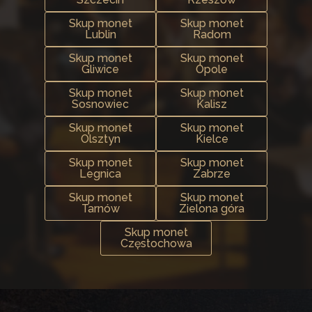
Skup monet
Skup monet
Lublin
Radom
Skup monet
Skup monet
Gliwice
Opole
Skup monet
Skup monet
Sosnowiec
Kalisz
Skup monet
Skup monet
Olsztyn
Kielce
Skup monet
Skup monet
Legnica
Zabrze
Skup monet
Skup monet
Tarnów
Zielona góra
Skup monet
Częstochowa