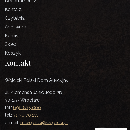
Departamenty
Kontakt
Czytelnia
Archiwum
Komis
Sklep
Koszyk
Kontakt
Wójcicki Polski Dom Aukcyjny
ul. Klemensa Janickiego 2b
50-157 Wrocław
tel.:
696 875 000
tel.:
71 30 70 111
e-mail:
m.wojcicki@wojcicki.pl