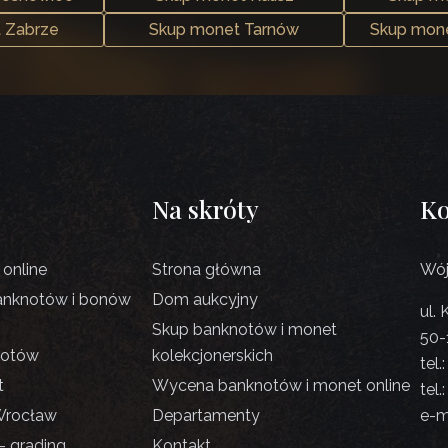
 Zabrze
Skup monet Tarnów
Skup mone
Na skróty
Ko
online
Strona główna
Wój
anknotów i bonów
Dom aukcyjny
ul.
Skup banknotów i monet
50-
notów
kolekcjonerskich
tel.
t
Wycena banknotów i monet online
tel.
Wrocław
Departamenty
e-m
- grading
Kontakt