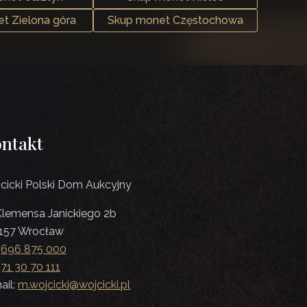
t Zielona góra
Skup monet Częstochowa
ntakt
cicki Polski Dom Aukcyjny
 Klemensa Janickiego 2b
157 Wrocław
:
696 875 000
:
71 30 70 111
ail:
m.wojcicki@wojcicki.pl