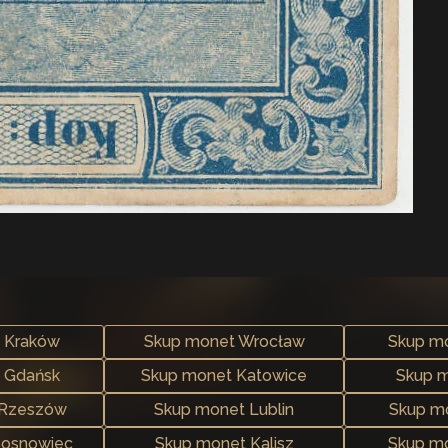
 Kraków
Skup monet Wrocław
Skup m
 Gdańsk
Skup monet Katowice
Skup m
 Rzeszów
Skup monet Lublin
Skup m
Sosnowiec
Skup monet Kalisz
Skup mo