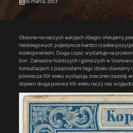
16 marca, 2017
Obecnie na naszych aukcjach Allegro oferujemy pie
nieobiegowych, pojedyncze bardzo rzadkie pozycje
kolekcjonerskim. Druga część wystartuje na przeło
bon Zakładów hutniczych i górniczych w Sosnowcach
konsultacjach z pasjonatami tego działu stawiamy 
półwiecza XIX wieku występują znacznie rzadziej, e
dopiero druga połowa XIX wieku raczy nas względn