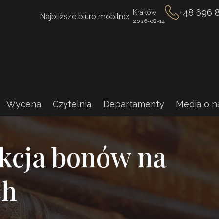
+48 696 
Kraków
Najbliższe biuro mobilne:
2026-08-14
Wycena
Czytelnia
Departamenty
Media o n
kcja bonów na
ch