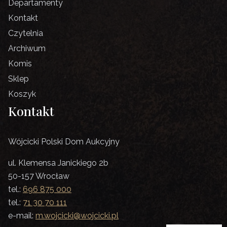
Departamenty
Kontakt
Czytelnia
Archiwum
Komis
Sklep
Koszyk
Kontakt
Wójcicki Polski Dom Aukcyjny
ul. Klemensa Janickiego 2b
50-157 Wrocław
tel.:
696 875 000
tel.:
71 30 70 111
e-mail:
m.wojcicki@wojcicki.pl