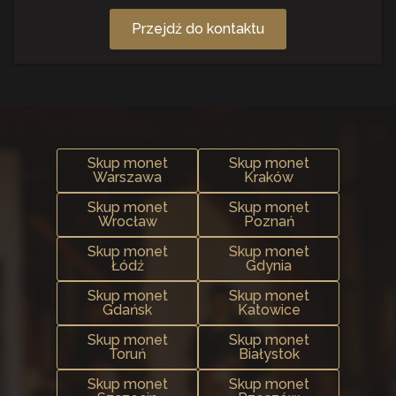
Przejdź do kontaktu
Skup monet
Skup monet
Warszawa
Kraków
Skup monet
Skup monet
Wrocław
Poznań
Skup monet
Skup monet
Łódź
Gdynia
Skup monet
Skup monet
Gdańsk
Katowice
Skup monet
Skup monet
Toruń
Białystok
Skup monet
Skup monet