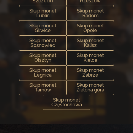
Szczecin
Rzeszów
Skup monet
Skup monet
Lublin
Radom
Skup monet
Skup monet
Gliwice
Opole
Skup monet
Skup monet
Sosnowiec
Kalisz
Skup monet
Skup monet
Olsztyn
Kielce
Skup monet
Skup monet
Legnica
Zabrze
Skup monet
Skup monet
Tarnów
Zielona góra
Skup monet
Częstochowa