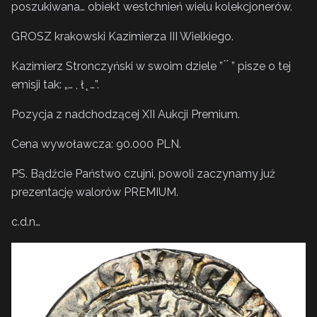
poszukiwana… obiekt westchnień wielu kolekcjonerów.
GROSZ krakowski Kazimierza III Wielkiego.
Kazimierz Stronczyński w swoim dziele ” ́ ́ ” pisze o tej
emisji tak: „… , ł ̨ …”.
Pozycja z nadchodzącej XII Aukcji Premium.
Cena wywoławcza: 90.000 PLN.
PS. Bądźcie Państwo czujni, powoli zaczynamy już
prezentację walorów PREMIUM.
c.d.n…