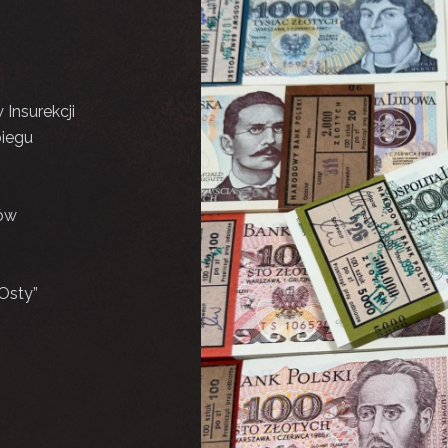
Insurekcji
biegu
tów
Osty”