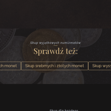
Skup wyjątkowych numizmatów
Sprawdź też:
ych monet
Skup srebrnych i złotych monet
Skup wys
Skup dla każdego