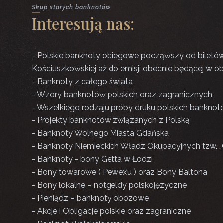
Skup starych banknotów
Interesują nas:
- Polskie banknoty obiegowe począwszy od biletów 
Kościuszkowskiej aż do emisji obecnie będącej w o
- Banknoty z całego świata
- Wzory banknotów polskich oraz zagranicznych
- Wszelkiego rodzaju próby druku polskich bankno
- Projekty banknotów związanych z Polską
- Banknoty Wolnego Miasta Gdańska
- Banknoty Niemieckich Władz Okupacyjnych tzw. „
- Banknoty - bony Getta w Łodzi
- Bony towarowe ( Pewex’u ) oraz Bony Baltona
- Bony lokalne – notgeldy polskojęzyczne
- Pieniądz – banknoty obozowe
- Akcje i Obligacje polskie oraz zagraniczne