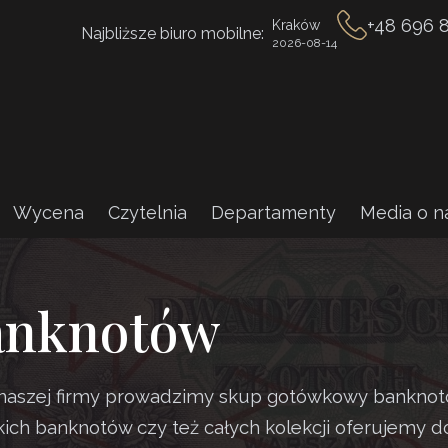
+48 696 
Kraków
Najbliższe biuro mobilne:
2026-08-14
Wycena
Czytelnia
Departamenty
Media o n
banknotów
ie naszej firmy prowadzimy skup gotówkowy bankno
ich banknotów czy też całych kolekcji oferujemy d