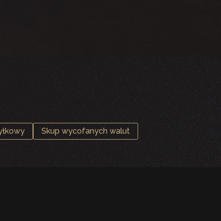
yłkowy
Skup wycofanych walut