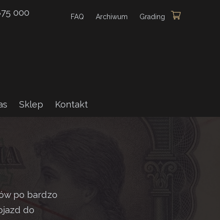
875 000
FAQ
Archiwum
Grading
as
Sklep
Kontakt
tów po bardzo
ojazd do