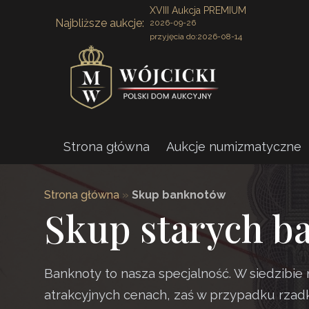
XVIII Aukcja PREMIUM
Najbliższe aukcje:
2026-09-26
przyjęcia do:
2026-08-14
Strona główna
Aukcje numizmatyczne
Strona główna
»
Skup banknotów
Skup starych 
Banknoty to nasza specjalność. W siedzib
atrakcyjnych cenach, zaś w przypadku rzadk