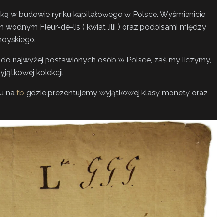
ełką w budowie rynku kapitałowego w Polsce. Wyśmienicie
odnym Fleur-de-lis ( kwiat lilii ) oraz podpisami między
moyskiego.
a do najwyżej postawionych osób w Polsce, zaś my liczymy,
jątkowej kolekcji.
lu na
fb
gdzie prezentujemy wyjątkowej klasy monety oraz