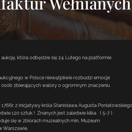
faktur Wełnianych
aukcję, która odbędzie się 24 Lutego na platformie
 aukcyjnego w Polsce niewątpliwie rozbudzi emocje
ż osób zbierających walory o ogromnym znaczeniu
1766r. z inicjatywy króla Stanisława Augusta Poniatowskieg
edwie 120 sztuk ! Znanych jest zaledwie kilka ( 5-7 )
jduje się w zbiorach muzealnych min. Muzeum
w Warszawie.