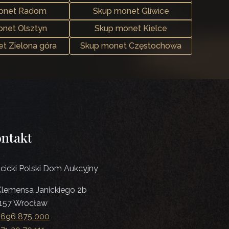
onet Radom
Skup monet Gliwice
net Olsztyn
Skup monet Kielce
t Zielona góra
Skup monet Częstochowa
ntakt
cicki Polski Dom Aukcyjny
 Klemensa Janickiego 2b
157 Wrocław
:
696 875 000