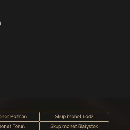
d
onet Poznań
Skup monet Łódź
onet Toruń
Skup monet Białystok