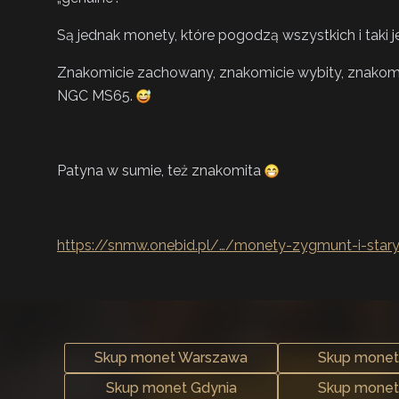
Są jednak monety, które pogodzą wszystkich i taki je
Znakomicie zachowany, znakomicie wybity, znakomi
NGC MS65.
Patyna w sumie, też znakomita
https://snmw.onebid.pl/…/monety-zygmunt-i-star
Skup monet Warszawa
Skup monet
Skup monet Gdynia
Skup monet