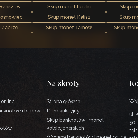
 Rzeszów
Skup monet Lublin
Skup m
Sosnowiec
Skup monet Kalisz
Skup mo
 Zabrze
Skup monet Tarnów
Skup mone
Na skróty
Ko
online
Strona główna
Wój
anknotów i bonów
Dom aukcyjny
ul.
Skup banknotów i monet
50-
notów
kolekcjonerskich
tel.
t
Wycena banknotów i monet online