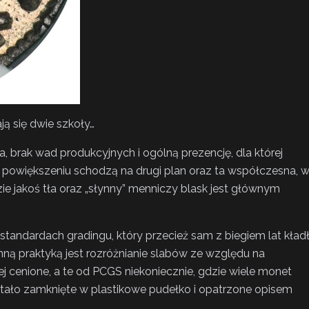
ją się dwie szkoły…
a, brak wad produkcyjnych i ogólną prezencję, dla której
w powiększeniu schodzą na drugi plan oraz ta współczesna, 
ie jakoś tła oraz „słynny” menniczy blask jest głównym
 standardach gradingu, który przecież sam z biegiem lat kład
ną praktyką jest rozróżnianie slabów ze względu na
ej cenione, a te od PCGS niekoniecznie, gdzie wiele monet
stało zamknięte w plastikowe pudełko i opatrzone opisem