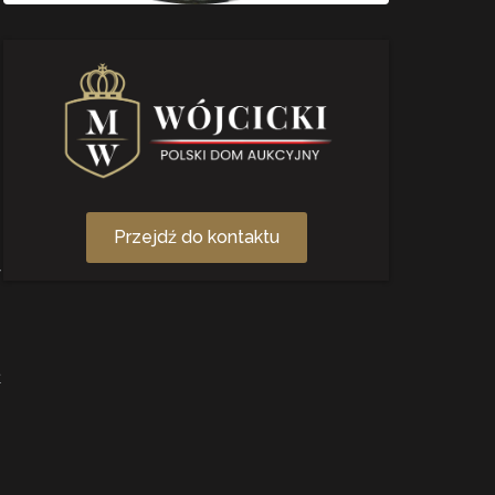
Przejdź do kontaktu
w
ł