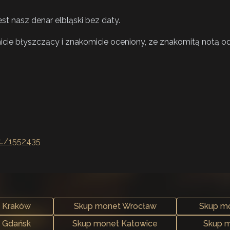
st nasz denar elbląski bez daty.
cie błyszczący i znakomicie oceniony, ze znakomitą notą o
y…/1552435
 Kraków
Skup monet Wrocław
Skup m
 Gdańsk
Skup monet Katowice
Skup m