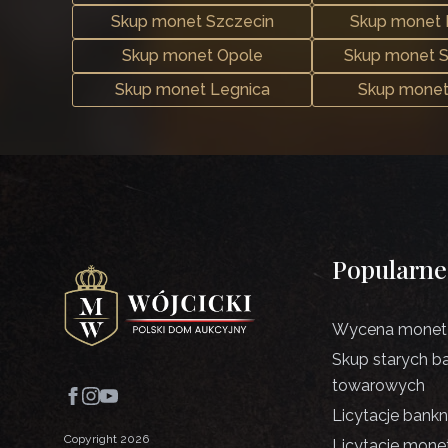
Skup monet Szczecin
Skup monet
Skup monet Opole
Skup monet 
Skup monet Legnica
Skup monet
Popularne
Wycena monet 
Skup starych b
towarowych
Licytacje bank
Copyright 2026
Licytacje mone