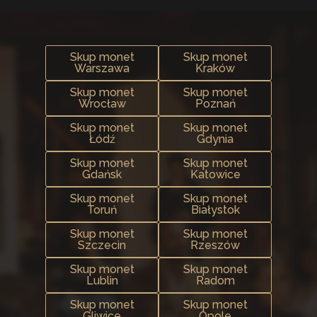
Skup monet
Skup monet
Warszawa
Kraków
Skup monet
Skup monet
Wrocław
Poznań
Skup monet
Skup monet
Łódź
Gdynia
Skup monet
Skup monet
Gdańsk
Katowice
Skup monet
Skup monet
Toruń
Białystok
Skup monet
Skup monet
Szczecin
Rzeszów
Skup monet
Skup monet
Lublin
Radom
Skup monet
Skup monet
Gliwice
Opole