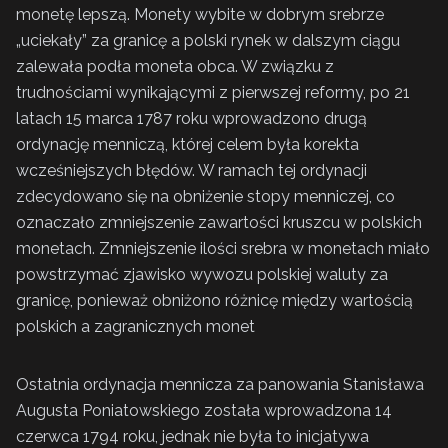
monetę lepszą. Monety wybite w dobrym srebrze
„uciekały” za granicę a polski rynek w dalszym ciągu
zalewała podła moneta obca. W związku z
trudnościami wynikającymi z pierwszej reformy, po 21
latach 15 marca 1787 roku wprowadzono drugą
ordynację menniczą, której celem była korekta
wcześniejszych błędów. W ramach tej ordynacji
zdecydowano się na obniżenie stopy menniczej, co
oznaczało zmniejszenie zawartości kruszcu w polskich
monetach. Zmniejszenie ilości srebra w monetach miało
powstrzymać zjawisko wywozu polskiej waluty za
granicę, ponieważ obniżono różnicę między wartością
polskich a zagranicznych monet
Ostatnia ordynacja mennicza za panowania Stanisława
Augusta Poniatowskiego została wprowadzona 14
czerwca 1794 roku, jednak nie była to inicjatywa