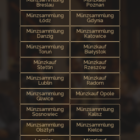
Breslau
Poznań
Münzsammlung
Münzsammlung
Łódź
Gdynia
Münzsammlung
Münzsammlung
Danzig
Katowice
Münzsammlung
Münzkauf
Toruń
Białystok
Münzkauf
Münzkauf
Stettin
Rzeszów
Münzsammlung
Münzkauf
Lublin
Radom
Münzsammlung
Münzkauf Opole
Gliwice
Münzsammlung
Münzsammlung
Sosnowiec
Kalisz
Münzsammlung
Münzsammlung
Olsztyn
Kielce