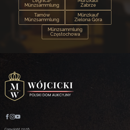
Legnica-
Münzkauf
Münzsammlung
Zabrze
Tarnów
Münzkauf
Münzsammlung
Zielona Góra
Münzsammlung
Częstochowa
Copyright 2026