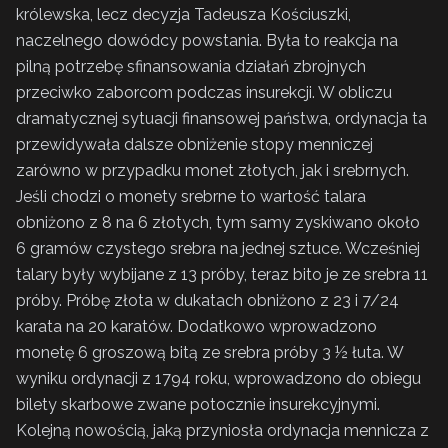
królewska, lecz decyzja Tadeusza Kościuszki,
naczelnego dowódcy powstania. Była to reakcja na
pilną potrzebę sfinansowania działań zbrojnych
przeciwko zaborcom podczas insurekcji. W obliczu
dramatycznej sytuacji finansowej państwa, ordynacja ta
przewidywała dalsze obniżenie stopy menniczej
zarówno w przypadku monet złotych, jak i srebrnych.
Jeśli chodzi o monety srebrne to wartość talara
obniżono z 8 na 6 złotych, tym samy zyskiwano około
6 gramów czystego srebra na jednej sztuce. Wcześniej
talary były wybijane z 13 próby, teraz bito je ze srebra 11
próby. Próbę złota w dukatach obniżono z 23 i 7/24
karata na 20 karatów. Dodatkowo wprowadzono
monetę 6 groszową bitą ze srebra próby 3 ½ łuta. W
wyniku ordynacji z 1794 roku, wprowadzono do obiegu
bilety skarbowe zwane potocznie insurekcyjnymi.
Kolejną nowością, jaką przyniosła ordynacja mennicza z