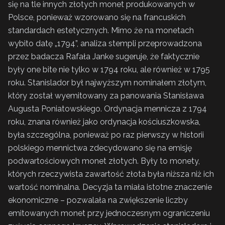
się na tle innych złotych monet produkowanych w
Polsce, ponieważ wzorowano się na francuskich
standardach estetycznych. Mimo że na monetach
wybito datę „1794”, analiza stempli przeprowadzona
przez badacza Rafała Janke sugeruje, że faktycznie
były one bite nie tylko w 1794 roku, ale również w 1795
roku. Stanislador był najwyższym nominałem złotym,
który został wyemitowany za panowania Stanisława
Augusta Poniatowskiego. Ordynacja mennicza z 1794
roku, znana również jako ordynacja kościuszkowska,
była szczególna, ponieważ po raz pierwszy w historii
polskiego mennictwa zdecydowano się na emisję
podwartościowych monet złotych. Były to monety,
których rzeczywista zawartość złota była niższa niż ich
wartość nominalna. Decyzja ta miała istotne znaczenie
ekonomiczne – pozwalała na zwiększenie liczby
emitowanych monet przy jednoczesnym ograniczeniu