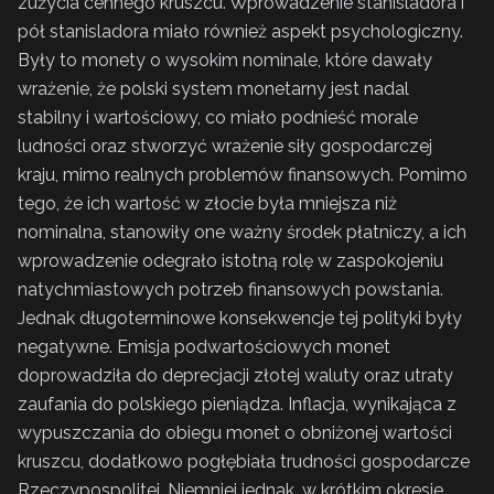
zużycia cennego kruszcu. Wprowadzenie stanisladora i
pół stanisladora miało również aspekt psychologiczny.
Były to monety o wysokim nominale, które dawały
wrażenie, że polski system monetarny jest nadal
stabilny i wartościowy, co miało podnieść morale
ludności oraz stworzyć wrażenie siły gospodarczej
kraju, mimo realnych problemów finansowych. Pomimo
tego, że ich wartość w złocie była mniejsza niż
nominalna, stanowiły one ważny środek płatniczy, a ich
wprowadzenie odegrało istotną rolę w zaspokojeniu
natychmiastowych potrzeb finansowych powstania.
Jednak długoterminowe konsekwencje tej polityki były
negatywne. Emisja podwartościowych monet
doprowadziła do deprecjacji złotej waluty oraz utraty
zaufania do polskiego pieniądza. Inflacja, wynikająca z
wypuszczania do obiegu monet o obniżonej wartości
kruszcu, dodatkowo pogłębiała trudności gospodarcze
Rzeczypospolitej. Niemniej jednak, w krótkim okresie,