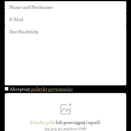
Akceptuję
politykę prywatności
Załaduj plik
lub przeciągnij i upuść.
jpg, jpeg, jpe, png bis zu 10 MB