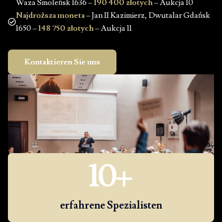
Waza Smoleńsk 1636 –
190 400 złotych
– Aukcja 10
Najdroższa moneta
– Jan II Kazimierz, Dwutalar Gdańsk
1650 –
148 750 złotych
– Aukcja 11
Kontaktieren Sie uns
10
+
erfahrene Spezialisten