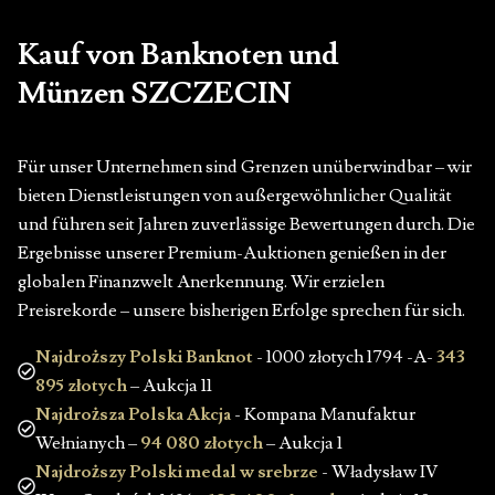
Kauf von Banknoten und
Münzen SZCZECIN
Für unser Unternehmen sind Grenzen unüberwindbar – wir
bieten Dienstleistungen von außergewöhnlicher Qualität
und führen seit Jahren zuverlässige Bewertungen durch. Die
Ergebnisse unserer Premium-Auktionen genießen in der
globalen Finanzwelt Anerkennung. Wir erzielen
Preisrekorde – unsere bisherigen Erfolge sprechen für sich.
Najdroższy Polski Banknot
- 1000 złotych 1794 -A-
343
895 złotych
– Aukcja 11
Najdroższa Polska Akcja
- Kompana Manufaktur
Wełnianych –
94 080 złotych
– Aukcja 1
Najdroższy Polski medal w srebrze
- Władysław IV