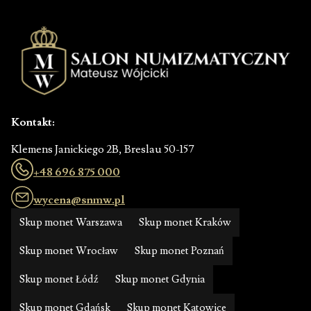
Kontakt:
Klemens Janickiego 2B, Breslau 50-157
+48 696 875 000
wycena@snmw.pl
Skup monet Warszawa
Skup monet Kraków
Skup monet Wrocław
Skup monet Poznań
Skup monet Łódź
Skup monet Gdynia
Skup monet Gdańsk
Skup monet Katowice