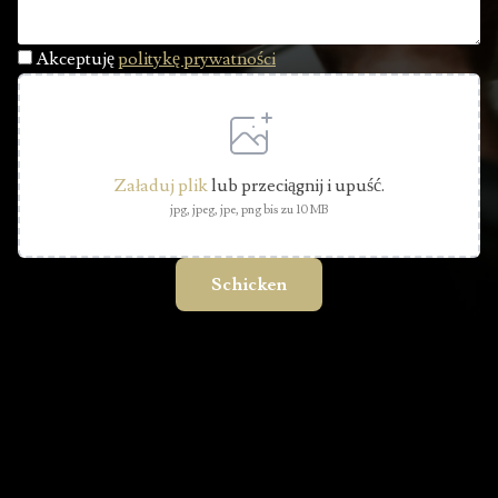
Akceptuję
politykę prywatności
Załaduj plik
lub przeciągnij i upuść.
jpg, jpeg, jpe, png bis zu 10 MB