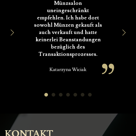
Münzsalon
uneingeschränkt
empfehlen. Ich habe dort
sowohl Münzen gekauft als
auch verkauft und hatte
W
keinerlei Beanstandungen
bezüglich des
Transaktionsprozesses.
Katarzyna Wiciak
KONTAKT