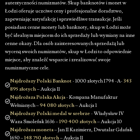
autentyczności numizmatów. Skup banknotów i monet w
Łodzi oferuje uczciwe ceny i profesjonalne doradztwo,
zapewniając satysfakcję i sprawiedliwe transakcje. Jeśli
posiadasz cenne monety lub banknoty, skup w Łodzi może
być idealnym miejscem do ich sprzedaży lub wymiany na inne
cenne okazy. Dla osób zainteresowanych sprzedażą lub
wyceną swoich numizmatów, skup w Łodzi to odpowiednie
miejsce, aby znaleźć wsparcie i zrealizować swoje
numizmatyczne cele.
Najdroższy Polski Banknot
- 1000 złotych 1794 -A-
343
895 złotych
– Aukcja 11
Najdroższa Polska Akcja
- Kompana Manufaktur
Wełnianych –
94 080 złotych
– Aukcja 1
Najdroższy Polski medal w srebrze
- Władysław IV
Waza Smoleńsk 1636 –
190 400 złotych
– Aukcja 10
Najdroższa moneta
– Jan II Kazimierz, Dwutalar Gdańsk
1650 –
148 750 złotych
– Aukcja 11