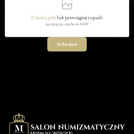
Załaduj plik
lub przeciągnij i upuść.
jpg, jpeg, jpe, png bis zu 10 MB