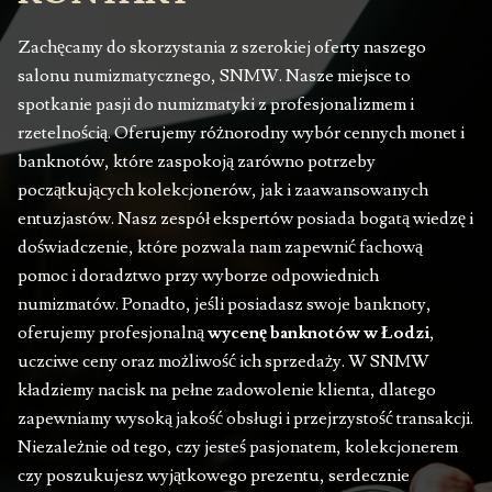
Zachęcamy do skorzystania z szerokiej oferty naszego
salonu numizmatycznego, SNMW. Nasze miejsce to
spotkanie pasji do numizmatyki z profesjonalizmem i
rzetelnością. Oferujemy różnorodny wybór cennych monet i
banknotów, które zaspokoją zarówno potrzeby
początkujących kolekcjonerów, jak i zaawansowanych
entuzjastów. Nasz zespół ekspertów posiada bogatą wiedzę i
doświadczenie, które pozwala nam zapewnić fachową
pomoc i doradztwo przy wyborze odpowiednich
numizmatów. Ponadto, jeśli posiadasz swoje banknoty,
oferujemy profesjonalną
wycenę banknotów w Łodzi
,
uczciwe ceny oraz możliwość ich sprzedaży. W SNMW
kładziemy nacisk na pełne zadowolenie klienta, dlatego
zapewniamy wysoką jakość obsługi i przejrzystość transakcji.
Niezależnie od tego, czy jesteś pasjonatem, kolekcjonerem
czy poszukujesz wyjątkowego prezentu, serdecznie