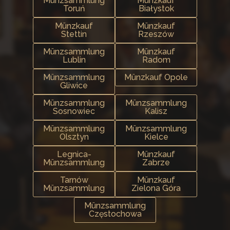
Münzsammlung
Münzkauf
Toruń
Białystok
Münzkauf
Münzkauf
Stettin
Rzeszów
Münzsammlung
Münzkauf
Lublin
Radom
Münzsammlung
Münzkauf Opole
Gliwice
Münzsammlung
Münzsammlung
Sosnowiec
Kalisz
Münzsammlung
Münzsammlung
Olsztyn
Kielce
Legnica-
Münzkauf
Münzsammlung
Zabrze
Tarnów
Münzkauf
Münzsammlung
Zielona Góra
Münzsammlung
Częstochowa