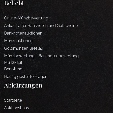
Beliebt
Online-Münzbewertung
Ankauf alter Banknoten und Gutscheine
Banknotenauktionen
Münzauktionen
Goldmünzen Breslau
Münzbewertung - Banknotenbewertung
Münzkauf
Benotung
Häufig gestellte Fragen
Abkürzungen
Startseite
Auktionshaus