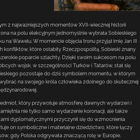
ednym z najważniejszych momentów XVII-wiecznej historii
dzona na polu elekcyjnym jednomyślnie wybrała Sobieskiego
oku na Wawelu. W momencie objęcia tronu przyjął imię Jan III
 konfliktów, które osłabiły Rzeczpospolitą, Sobieski znany
zerokie poparcie szlachty. Dzięki swoim sukcesom na polu
obcych wojsk, w szczególności Turków i Tatarów, stał się
obieskiego pozostaje do dziś symbolem momentu, w którym
i wybrać na swojego króla człowieka zdolnego do skutecznej
międzynarodowej.
edmiot, który przywołuje atmosferę dawnych wydarzeń i
amiętnia nie tylko samo wydarzenie koronacji, ale także
lentami dyplomatycznymi przyczynił się do wzmocnienia
tuje on symboliczne i materialne dziedzictwo, które łączy
sów, gdy Polska odgrywała znaczącą rolę w Europie.