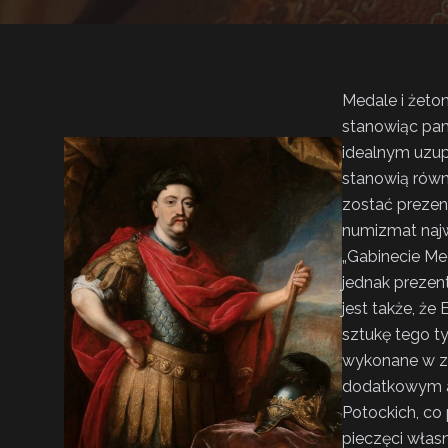
Medale i żeto
stanowiąc pam
idealnym uzup
stanowią równ
zostać prezen
numizmat najwy
„Gabinecie Me
jednak preze
jest także, ż
sztukę tego t
wykonane w zł
dodatkowym at
Potockich, co
pieczęci włas