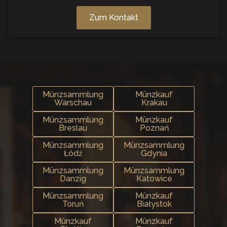
Zum Kontakt
Münzsammlung
Münzkauf
Warschau
Krakau
Münzsammlung
Münzkauf
Breslau
Poznań
Münzsammlung
Münzsammlung
Łódź
Gdynia
Münzsammlung
Münzsammlung
Danzig
Katowice
Münzsammlung
Münzkauf
Toruń
Białystok
Münzkauf
Münzkauf