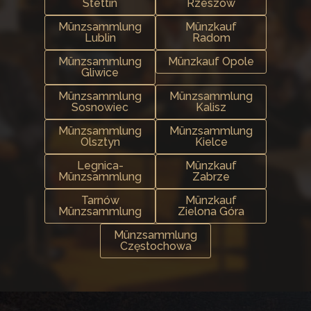
Stettin
Rzeszów
Münzsammlung
Münzkauf
Lublin
Radom
Münzsammlung
Münzkauf Opole
Gliwice
Münzsammlung
Münzsammlung
Sosnowiec
Kalisz
Münzsammlung
Münzsammlung
Olsztyn
Kielce
Legnica-
Münzkauf
Münzsammlung
Zabrze
Tarnów
Münzkauf
Münzsammlung
Zielona Góra
Münzsammlung
Częstochowa