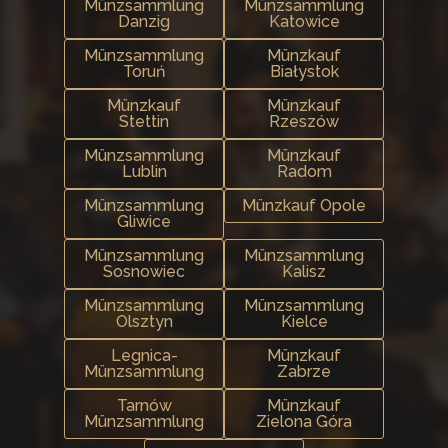
Münzsammlung
Münzsammlung
Danzig
Katowice
Münzsammlung
Münzkauf
Toruń
Białystok
Münzkauf
Münzkauf
Stettin
Rzeszów
Münzsammlung
Münzkauf
Lublin
Radom
Münzsammlung
Münzkauf Opole
Gliwice
Münzsammlung
Münzsammlung
Sosnowiec
Kalisz
Münzsammlung
Münzsammlung
Olsztyn
Kielce
Legnica-
Münzkauf
Münzsammlung
Zabrze
Tarnów
Münzkauf
Münzsammlung
Zielona Góra