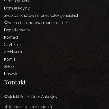
Strona główna
Dom aukcyjny
Skup banknotów i monet kolekcjonerskich
Wycena banknotów i monet online
Departamenty
Kontakt
Czytelnia
Archiwum
Komis
Sklep
Koszyk
Kontakt
Wójcicki Polski Dom Aukcyjny
ul. Klemensa Janickiego 2b