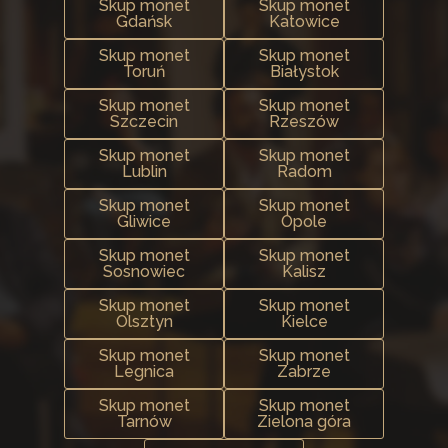
Skup monet
Skup monet
Gdańsk
Katowice
Skup monet
Skup monet
Toruń
Białystok
Skup monet
Skup monet
Szczecin
Rzeszów
Skup monet
Skup monet
Lublin
Radom
Skup monet
Skup monet
Gliwice
Opole
Skup monet
Skup monet
Sosnowiec
Kalisz
Skup monet
Skup monet
Olsztyn
Kielce
Skup monet
Skup monet
Legnica
Zabrze
Skup monet
Skup monet
Tarnów
Zielona góra