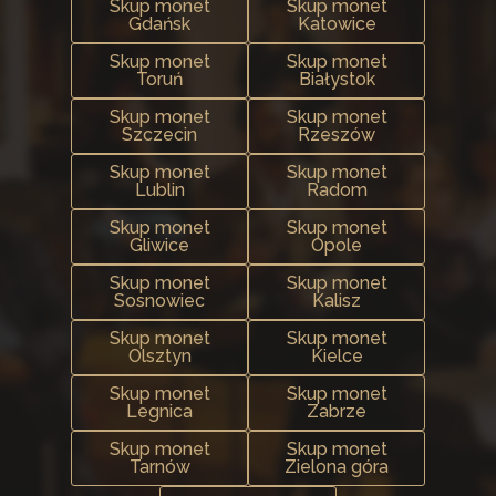
Skup monet
Skup monet
Gdańsk
Katowice
Skup monet
Skup monet
Toruń
Białystok
Skup monet
Skup monet
Szczecin
Rzeszów
Skup monet
Skup monet
Lublin
Radom
Skup monet
Skup monet
Gliwice
Opole
Skup monet
Skup monet
Sosnowiec
Kalisz
Skup monet
Skup monet
Olsztyn
Kielce
Skup monet
Skup monet
Legnica
Zabrze
Skup monet
Skup monet
Tarnów
Zielona góra