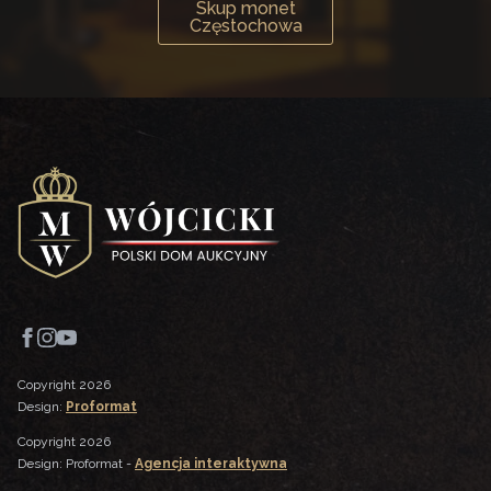
Skup monet
Częstochowa
Copyright 2026
Design:
Proformat
Copyright 2026
Design: Proformat -
Agencja interaktywna