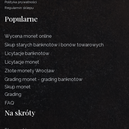
Polityka prywatności
Regulamin sklepu
Popularne
Wycena monet online
Skup starych banknotów i bonów towarowych
Licytacje banknotów
Licytacje monet
Złote monety Wrocław
Grading monet - grading banknotów
Skup monet
Grading
FAQ
Na skróty