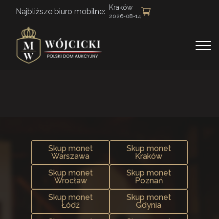
Kraków
Najbliższe biuro mobilne:
2026-08-14
Skup monet
Skup monet
Warszawa
Kraków
Skup monet
Skup monet
Wrocław
Poznań
Skup monet
Skup monet
Łódź
Gdynia