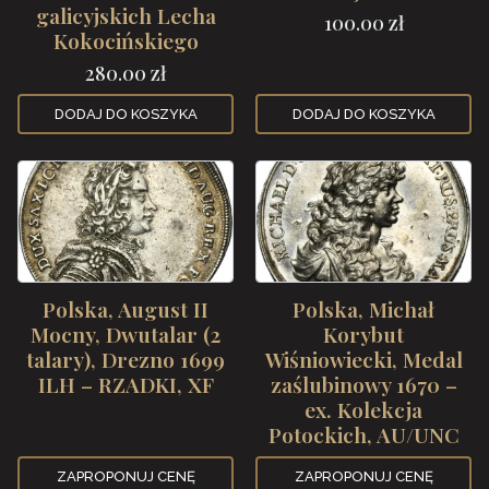
galicyjskich Lecha
100.00
zł
Kokocińskiego
280.00
zł
DODAJ DO KOSZYKA
DODAJ DO KOSZYKA
Polska, August II
Polska, Michał
Mocny, Dwutalar (2
Korybut
talary), Drezno 1699
Wiśniowiecki, Medal
ILH – RZADKI, XF
zaślubinowy 1670 –
ex. Kolekcja
Potockich, AU/UNC
ZAPROPONUJ CENĘ
ZAPROPONUJ CENĘ