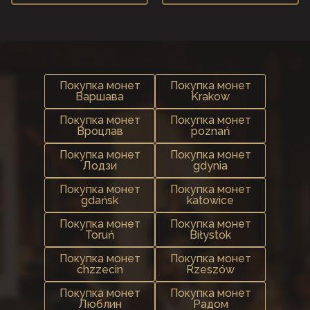
Покупка монет
Покупка монет
Варшава
Krakow
Покупка монет
Покупка монет
Вроцлав
poznań
Покупка монет
Покупка монет
Лодзи
gdynia
Покупка монет
Покупка монет
gdańsk
katowice
Покупка монет
Покупка монет
Toruń
Biłystok
Покупка монет
Покупка монет
chzzecin
Rzeszów
Покупка монет
Покупка монет
Люблин
Радом