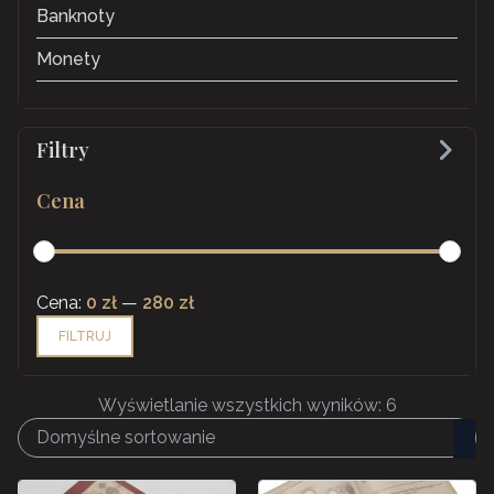
Banknoty
Monety
Filtry
Cena
Cena
Cena
Cena:
0 zł
—
280 zł
min
max
FILTRUJ
Wyświetlanie wszystkich wyników: 6