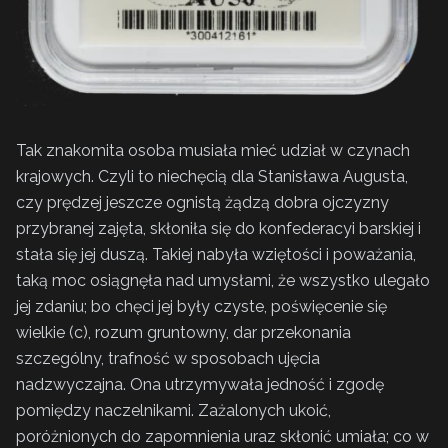
Tak znakomita osoba musiała mieć udział w czynach
krajowych. Czyli to niechęcią dla Stanisława Augusta,
czy prędzej jeszcze ognistą żądzą dobra ojczyzny
przybranej zajęta, skłoniła się do konfederacyi barskiej i
stała się jej duszą. Takiej nabyła wziętości i poważania,
taką moc osiągnęła nad umysłami, że wszystko ulegało
jej zdaniu; bo chęci jej były czyste, poświęcenie się
wielkie (c), rozum gruntowny, dar przekonania
szczególny, trafność w sposobach ujęcia
nadzwyczajna. Ona utrzymywała jedność i zgodę
pomiędzy naczelnikami. Zażalonych ukoić,
poróżnionych do zapomnienia uraz skłonić umiała; co w