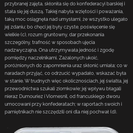
przybranej zajęta, skłoniła się do konfederacyi barskiej i
stała się jej duszą. Takiej nabyła wziętości i poważania,
taką moc osiągnęła nad umysłami, że wszystko ulegało
jej zdaniu; bo chęci jej były czyste, poświęcenie się
wielkie (c), rozum gruntowny, dar przekonania
szczególny, trafność w sposobach ujęcia
nadzwyczajna. Ona utrzymywała jedność i zgodę
pomiędzy naczelnikami. Zażalonych ukoić,
poróżnionych do zapomnienia uraz skłonić umiała; co w
naradach przyjąć, co odrzucić wypadało, wskazać była
w stanie. W trudnych więc okolicznościach, jej światła, jej
przewodnictwa szukali ziomkowie; jej wpływu błagali
nieraz Dumouriez i Viomesnil, od francuskiego dworu
umocowani przy konfederatach; w raportach swoich i
pamiętnikach nie szczędzili oni dla niej pochwał (d).