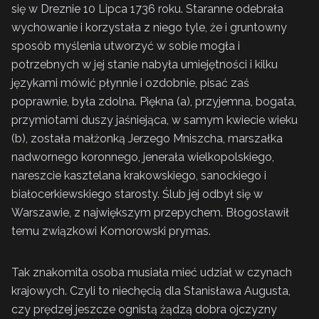
się w Dreznie 10 Lipca 1736 roku. Staranne odebrała
wychowanie i korzystała z niego tyle, że i gruntowny
sposób myślenia utworzyć w sobie mogła i
potrzebnych w jej stanie nabyła umiejętności i kilku
językami mówić płynnie i ozdobnie, pisać zaś
poprawnie, była zdolna. Piękna (a), przyjemna, bogata,
przymiotami duszy jaśniejąca, w samym kwiecie wieku
(b), została małżonką Jerzego Mniszcha, marszałka
nadwornego koronnego, jenerała wielkopolskiego,
nareszcie kasztelana krakowskiego, sanockiego i
białocerkiewskiego starosty. Ślub jej odbył się w
Warszawie, z największym przepychem. Błogosławił
temu związkowi Komorowski prymas.
Tak znakomita osoba musiała mieć udział w czynach
krajowych. Czyli to niechęcią dla Stanisława Augusta,
czy prędzej jeszcze ognistą żądzą dobra ojczyzny