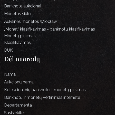
Banknote aukcionai
Monetos siūlo
Auksinės monetos Wrocław
„Monet“ klasifikavimas - banknotų klasifikavimas
Monetų pirkimas
Klasifikavimas
DUK
Dėl nuorodų
Namai
Aukcionų namai
Kolekcionierių banknotų ir monetų pirkimas
Banknotų ir monetų vertinimas internete
Departamentai
Susisiekite