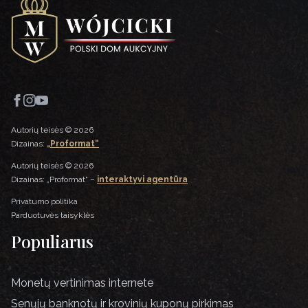
Autorių teisės © 2026
Dizainas:
„Proformat“
Autorių teisės © 2026
Dizainas: „Proformat“ –
interaktyvi agentūra
Privatumo politika
Parduotuvės taisyklės
Populiarus
Monetų vertinimas internete
Senųjų banknotų ir krovinių kuponų pirkimas