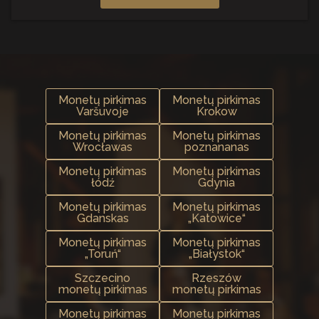
Monetų pirkimas
Monetų pirkimas
Varšuvoje
Krokow
Monetų pirkimas
Monetų pirkimas
Wrocławas
poznananas
Monetų pirkimas
Monetų pirkimas
łódź
Gdynia
Monetų pirkimas
Monetų pirkimas
Gdanskas
„Katowice“
Monetų pirkimas
Monetų pirkimas
„Toruń“
„Białystok“
Szczecino
Rzeszów
monetų pirkimas
monetų pirkimas
Monetų pirkimas
Monetų pirkimas