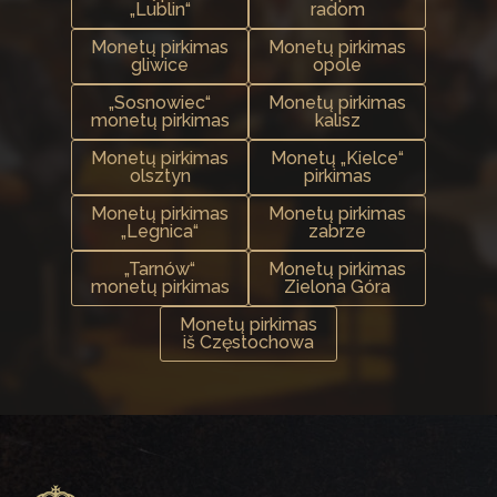
„Lublin“
radom
Monetų pirkimas
Monetų pirkimas
gliwice
opole
„Sosnowiec“
Monetų pirkimas
monetų pirkimas
kalisz
Monetų pirkimas
Monetų „Kielce“
olsztyn
pirkimas
Monetų pirkimas
Monetų pirkimas
„Legnica“
zabrze
„Tarnów“
Monetų pirkimas
monetų pirkimas
Zielona Góra
Monetų pirkimas
iš Częstochowa