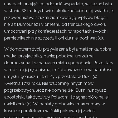
naradach przyjąć, co odrzucić wypadało, wskazać była
w stanie. W trudnych więc okolicznościach, jej światła, jej
przewodnictwa szukali ziomkowie; jej wpływu błagali
nieraz Dumouriez i Viomesnil, od francuskiego dworu
umocowani przy konfederatach; w raportach swoich i
pamiętnikach nie szczędzili oni dla niej pochwał (d).
W domowem życiu przywiązaną była małżonką, dobrą
matką, przyjaciołką, panią; pobożna, uprzejma,
dobroczynna. I w naukach miała upodobanie. Pozostały
w rodzinie jej rękopisma, treści poważnej: o wspaniałości
umysłu, geniuszu, i t. d. Żyć przestała w Dukli 30
Kwietnia 1772 roku. Nie wspomnę innych mów
pogrzebowych, lecz nie pominę, że i Durini nuncyusz
apostolski, tak życzliwy Polakom, ściągnął pióro na jej
uwielbienie (e). Wspaniały grobowiec marmurowy w
kościele parafialnym w Dukli pokrywa jej zwłoki,
nieprzesadzone w napisie umieszcza pochwały,