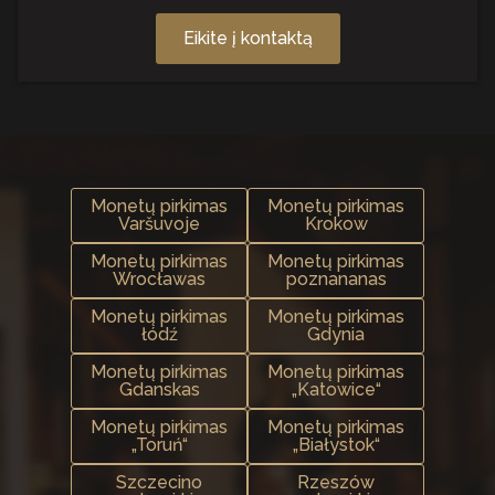
Eikite į kontaktą
Monetų pirkimas
Monetų pirkimas
Varšuvoje
Krokow
Monetų pirkimas
Monetų pirkimas
Wrocławas
poznananas
Monetų pirkimas
Monetų pirkimas
łódź
Gdynia
Monetų pirkimas
Monetų pirkimas
Gdanskas
„Katowice“
Monetų pirkimas
Monetų pirkimas
„Toruń“
„Białystok“
Szczecino
Rzeszów