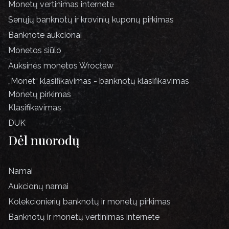
Monetų vertinimas internete
Senųjų banknotų ir krovinių kuponų pirkimas
Banknote aukcionai
Monetos siūlo
Auksinės monetos Wrocław
„Monet“ klasifikavimas - banknotų klasifikavimas
Monetų pirkimas
Klasifikavimas
DUK
Dėl nuorodų
Namai
Aukcionų namai
Kolekcionierių banknotų ir monetų pirkimas
Banknotų ir monetų vertinimas internete