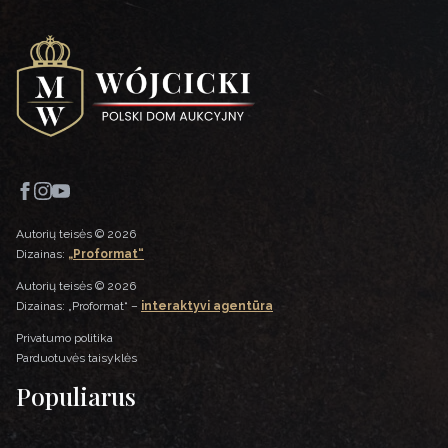
Autorių teisės © 2026
Dizainas:
„Proformat“
Autorių teisės © 2026
Dizainas: „Proformat“ –
interaktyvi agentūra
Privatumo politika
Parduotuvės taisyklės
Populiarus