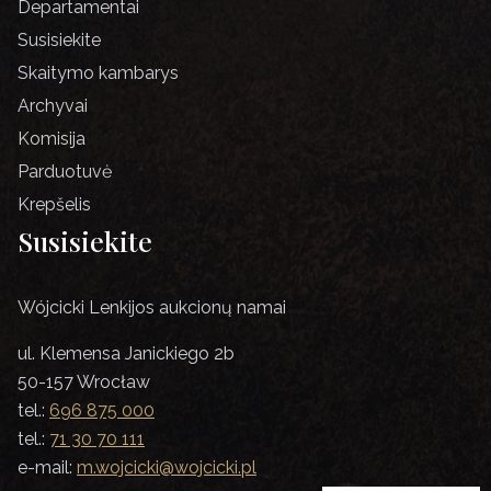
Departamentai
Susisiekite
Skaitymo kambarys
Archyvai
Komisija
Parduotuvė
Krepšelis
Susisiekite
Wójcicki Lenkijos aukcionų namai
ul. Klemensa Janickiego 2b
50-157 Wrocław
tel.:
696 875 000
tel.:
71 30 70 111
e-mail:
m.wojcicki@wojcicki.pl