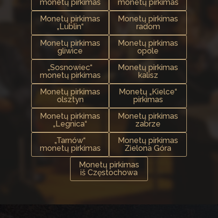
monetų pirkimas
monetų pirkimas
Monetų pirkimas
Monetų pirkimas
„Lublin“
radom
Monetų pirkimas
Monetų pirkimas
gliwice
opole
„Sosnowiec“
Monetų pirkimas
monetų pirkimas
kalisz
Monetų pirkimas
Monetų „Kielce“
olsztyn
pirkimas
Monetų pirkimas
Monetų pirkimas
„Legnica“
zabrze
„Tarnów“
Monetų pirkimas
monetų pirkimas
Zielona Góra
Monetų pirkimas
iš Częstochowa