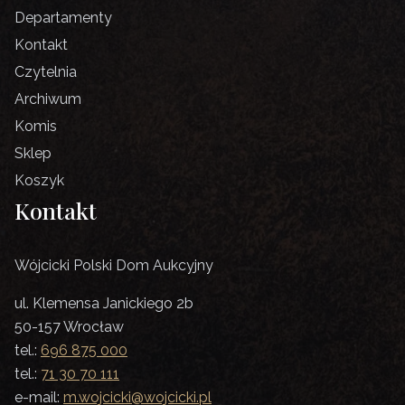
Departamenty
Kontakt
Czytelnia
Archiwum
Komis
Sklep
Koszyk
Kontakt
Wójcicki Polski Dom Aukcyjny
ul. Klemensa Janickiego 2b
50-157 Wrocław
tel.:
696 875 000
tel.:
71 30 70 111
e-mail:
m.wojcicki@wojcicki.pl