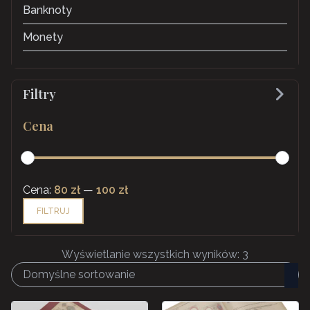
Banknoty
Monety
Filtry
Cena
Cena
Cena
Cena:
80 zł
—
100 zł
min
max
FILTRUJ
Wyświetlanie wszystkich wyników: 3