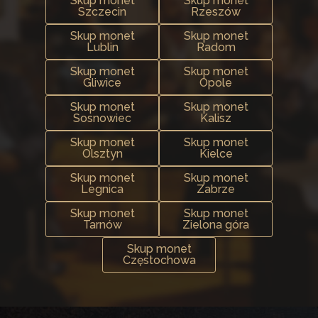
Skup monet
Skup monet
Szczecin
Rzeszów
Skup monet
Skup monet
Lublin
Radom
Skup monet
Skup monet
Gliwice
Opole
Skup monet
Skup monet
Sosnowiec
Kalisz
Skup monet
Skup monet
Olsztyn
Kielce
Skup monet
Skup monet
Legnica
Zabrze
Skup monet
Skup monet
Tarnów
Zielona góra
Skup monet
Częstochowa