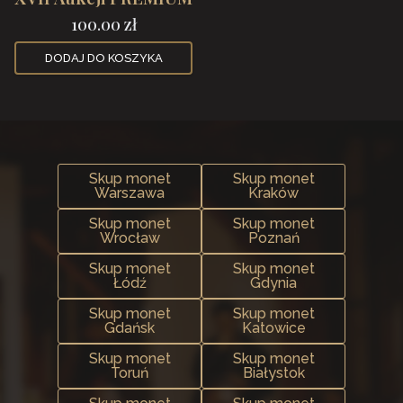
100.00
zł
DODAJ DO KOSZYKA
Skup monet
Skup monet
Warszawa
Kraków
Skup monet
Skup monet
Wrocław
Poznań
Skup monet
Skup monet
Łódź
Gdynia
Skup monet
Skup monet
Gdańsk
Katowice
Skup monet
Skup monet
Toruń
Białystok